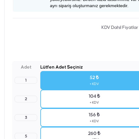
ayrı sipariş oluşturmanız gerekmektedir.
KDV Dahil Fiyatlar
Adet
Lütfen Adet Seçiniz
52 ₺
1
+ KDV
104 ₺
2
+ KDV
156 ₺
3
+ KDV
260 ₺
5