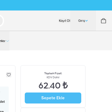
Kayıt Ol
Giriş
nler
Toplam Fiyat
:
KDV Dahil
62.40 ₺
p
Sepete Ekle
adet
ise