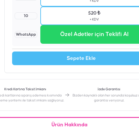
+ KDV
520 ₺
10
+ KDV
Özel Adetler için Teklifi Al
WhatsApp
Sepete Ekle
Kredi Kartına Taksit İmkanı
İade Garantisi
edi kartlarına sipariş ödemesi kısmında
Bizden kaynaklı olan her sorunda koşulsuz
deme yöntemi ile taksit imkanı sağlıyoruz.
garantisi veriyoruz.
Ürün Hakkında