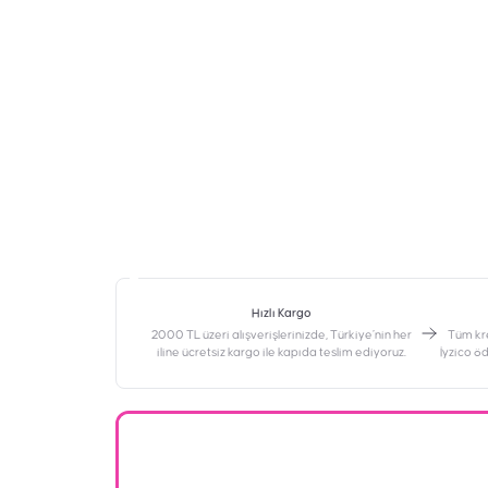
Hızlı Kargo
2000 TL üzeri alışverişlerinizde, Türkiye’nin her
‎Tüm kr
iline ücretsiz kargo ile kapıda teslim ediyoruz.
İyzico ö