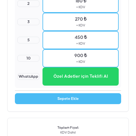
180 ₺
2
+ KDV
270 ₺
3
+ KDV
450 ₺
5
+ KDV
900 ₺
10
+ KDV
Özel Adetler için Teklifi Al
WhatsApp
Sepete Ekle
Toplam Fiyat
:
KDV Dahil