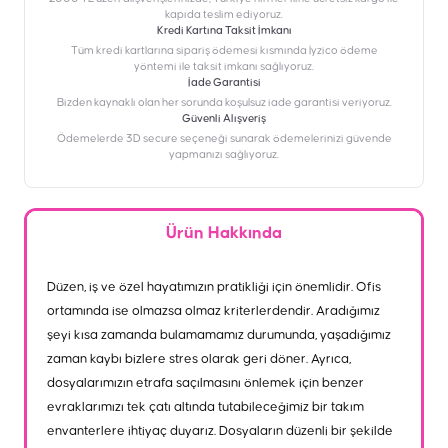
kapıda teslim ediyoruz.
Kredi Kartına Taksit İmkanı
‎Tüm kredi kartlarına sipariş ödemesi kısmında İyzico ödeme
yöntemi ile taksit imkanı sağlıyoruz.
İade Garantisi
Bizden kaynaklı olan her sorunda koşulsuz iade garantisi veriyoruz.
Güvenli Alışveriş
Ödemelerde 3D secure seçeneği sunarak ödemelerinizi güvende
yapmanızı sağlıyoruz.
Ürün Hakkında
Düzen, iş ve özel hayatımızın pratikliği için önemlidir. Ofis
ortamında ise olmazsa olmaz kriterlerdendir. Aradığımız
şeyi kısa zamanda bulamamamız durumunda, yaşadığımız
zaman kaybı bizlere stres olarak geri döner. Ayrıca,
dosyalarımızın etrafa saçılmasını önlemek için benzer
evraklarımızı tek çatı altında tutabileceğimiz bir takım
envanterlere ihtiyaç duyarız. Dosyaların düzenli bir şekilde