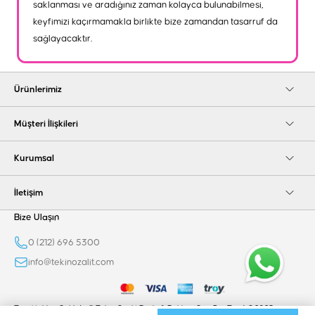
saklanması ve aradığınız zaman kolayca bulunabilmesi,
keyfimizi kaçırmamakla birlikte bize zamandan tasarruf da
sağlayacaktır.
Ürünlerimiz
Müşteri İlişkileri
Kurumsal
İletişim
Bize Ulaşın
0 (212) 696 5300
info@tekinozalit.com
Tüm Hakları Saklıdır © Tekin Ozalit Baskı & Reklam San. Dış. Tic. A.Ş 2025