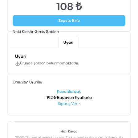
108 ₺
Sepete Ekle
Noki Klasör Geniş
Şablon
Uyarı
Uyarı
Üründe şablon bulunmamaktadır.
Önerilen Ürünler
şen
Kupa Bardak
192 ₺ Başlayan fiyatlarla
Sipariş Ver
>
Hızlı Kargo
2000 TL üzeri alışverişlerinizde, Türkiye’nin her iline ücretsiz kargo ile