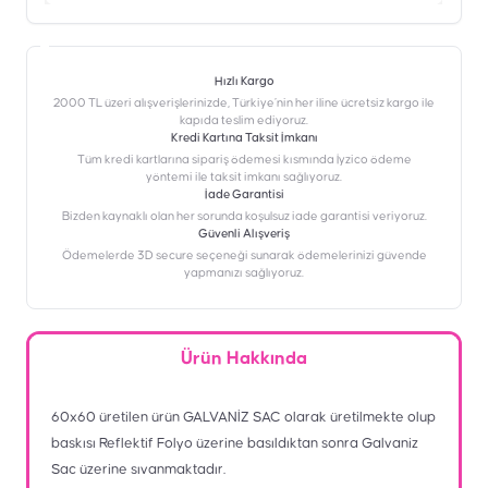
Hızlı Kargo
2000 TL üzeri alışverişlerinizde, Türkiye’nin her iline ücretsiz kargo ile
kapıda teslim ediyoruz.
Kredi Kartına Taksit İmkanı
‎Tüm kredi kartlarına sipariş ödemesi kısmında İyzico ödeme
yöntemi ile taksit imkanı sağlıyoruz.
İade Garantisi
Bizden kaynaklı olan her sorunda koşulsuz iade garantisi veriyoruz.
Güvenli Alışveriş
Ödemelerde 3D secure seçeneği sunarak ödemelerinizi güvende
yapmanızı sağlıyoruz.
Ürün Hakkında
60x60 üretilen ürün GALVANİZ SAC olarak üretilmekte olup
baskısı Reflektif Folyo üzerine basıldıktan sonra Galvaniz
Sac üzerine sıvanmaktadır.