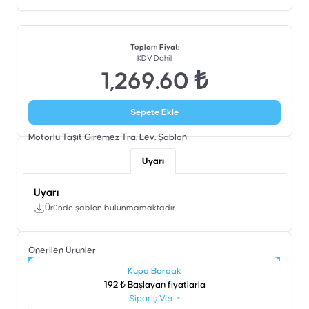
Toplam Fiyat
:
KDV Dahil
1,269.60 ₺
Sepete Ekle
Motorlu Taşıt Giremez Tra. Lev.
Şablon
Uyarı
Uyarı
Üründe şablon bulunmamaktadır.
Önerilen Ürünler
şen
Kupa Bardak
192 ₺ Başlayan fiyatlarla
Sipariş Ver
>