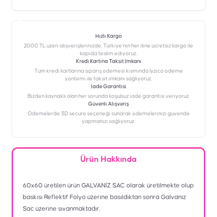
Hızlı Kargo
2000 TL üzeri alışverişlerinizde, Türkiye’nin her iline ücretsiz kargo ile
kapıda teslim ediyoruz.
Kredi Kartına Taksit İmkanı
‎Tüm kredi kartlarına sipariş ödemesi kısmında İyzico ödeme
yöntemi ile taksit imkanı sağlıyoruz.
İade Garantisi
Bizden kaynaklı olan her sorunda koşulsuz iade garantisi veriyoruz.
Güvenli Alışveriş
Ödemelerde 3D secure seçeneği sunarak ödemelerinizi güvende
yapmanızı sağlıyoruz.
Ürün Hakkında
60x60 üretilen ürün GALVANİZ SAC olarak üretilmekte olup
baskısı Reflektif Folyo üzerine basıldıktan sonra Galvaniz
Sac üzerine sıvanmaktadır.