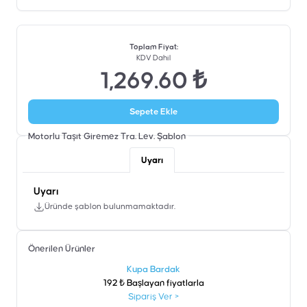
Toplam Fiyat
:
KDV Dahil
1,269.60 ₺
Sepete Ekle
Motorlu Taşıt Giremez Tra. Lev.
Şablon
Uyarı
Uyarı
Üründe şablon bulunmamaktadır.
Önerilen Ürünler
şen
Kupa Bardak
192 ₺ Başlayan fiyatlarla
Sipariş Ver
>