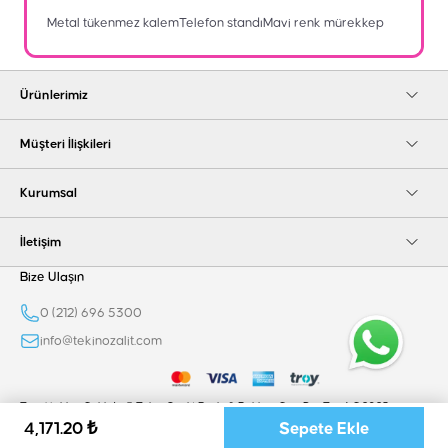
Metal tükenmez kalemTelefon standıMavi renk mürekkep
Ürünlerimiz
Müşteri İlişkileri
Kurumsal
İletişim
Bize Ulaşın
0 (212) 696 5300
info@tekinozalit.com
Tüm Hakları Saklıdır © Tekin Ozalit Baskı & Reklam San. Dış. Tic. A.Ş 2025
4,171.20 ₺
Sepete Ekle