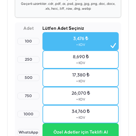
Geçerli uzantılar: .cdr, .pdf, .ai, .psd, .jpeg, .jpg, .png, .doc, .docx,
.xls, .heic, .tiff, .raw, .dng, .webp
Adet
Lütfen Adet Seçiniz
3,476 ₺
100
+ KDV
8,690 ₺
250
+ KDV
17,380 ₺
500
+ KDV
26,070 ₺
750
+ KDV
34,760 ₺
1000
+ KDV
Özel Adetler için Teklifi Al
WhatsApp