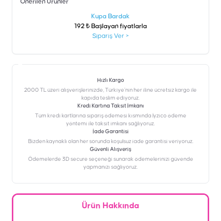
Önerilen Ürünler
şen
Kupa Bardak
192 ₺ Başlayan fiyatlarla
Sipariş Ver
>
Hızlı Kargo
2000 TL üzeri alışverişlerinizde, Türkiye’nin her iline ücretsiz kargo ile
kapıda teslim ediyoruz.
Kredi Kartına Taksit İmkanı
‎Tüm kredi kartlarına sipariş ödemesi kısmında İyzico ödeme
yöntemi ile taksit imkanı sağlıyoruz.
İade Garantisi
Bizden kaynaklı olan her sorunda koşulsuz iade garantisi veriyoruz.
Güvenli Alışveriş
Ödemelerde 3D secure seçeneği sunarak ödemelerinizi güvende
yapmanızı sağlıyoruz.
Ürün Hakkında