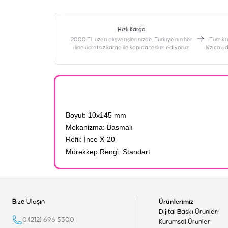
Hızlı Kargo
2000 TL üzeri alışverişlerinizde, Türkiye’nin her
‎Tüm kr
iline ücretsiz kargo ile kapıda teslim ediyoruz.
İyzico ö
Boyut: 10x145 mm
Mekanizma: Basmalı
Refil: İnce X-20
Mürekkep Rengi: Standart
Bize Ulaşın
Ürünlerimiz
Dijital Baskı Ürünleri
0 (212) 696 5300
Kurumsal Ürünler