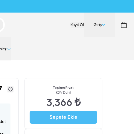
Kayıt Ol
Giriş
nler
7
Toplam Fiyat
:
KDV Dahil
3,366 ₺
p
Sepete Ekle
adet
ise