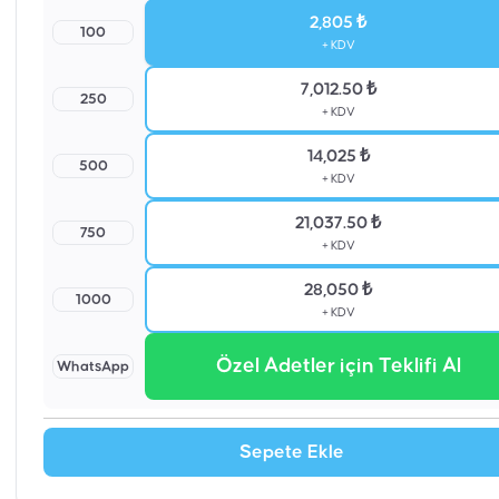
2,805 ₺
100
+ KDV
7,012.50 ₺
250
+ KDV
14,025 ₺
500
+ KDV
21,037.50 ₺
750
+ KDV
28,050 ₺
1000
+ KDV
Özel Adetler için Teklifi Al
WhatsApp
Sepete Ekle