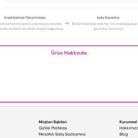
Kredi Kartına Taksit İmkanı
İade Garantisi
edi kartlarına sipariş ödemesi kısmında
Bizden kaynaklı olan her sorunda koşulsuz
deme yöntemi ile taksit imkanı sağlıyoruz.
garantisi veriyoruz.
Ürün Hakkında
Müşteri İlişkileri
Kurumsal
Gizlilik Politikası
Hakkımız
Mesafeli Satış Sözleşmesi
Blog