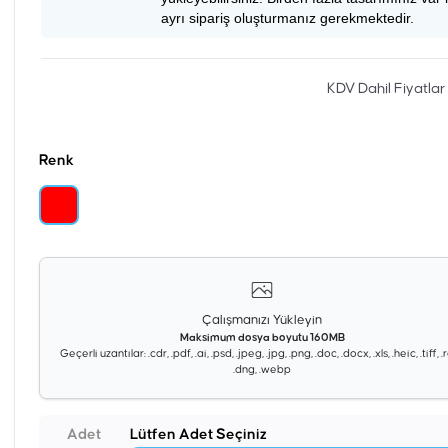
ayrı sipariş oluşturmanız gerekmektedir.
KDV Dahil Fiyatlar
Renk
Çalışmanızı Yükleyin
Maksimum dosya boyutu 160MB
Geçerli uzantılar: .cdr, .pdf, .ai, .psd, .jpeg, .jpg, .png, .doc, .docx, .xls, .heic, .tiff, 
.dng, .webp
Adet
Lütfen Adet Seçiniz