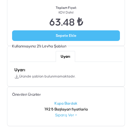
Toplam Fiyat
:
KDV Dahil
63.48 ₺
Sepete Ekle
Kullanmayınız 2'li Levha
Şablon
Uyarı
Uyarı
Üründe şablon bulunmamaktadır.
Önerilen Ürünler
şen
Kupa Bardak
192 ₺ Başlayan fiyatlarla
Sipariş Ver
>