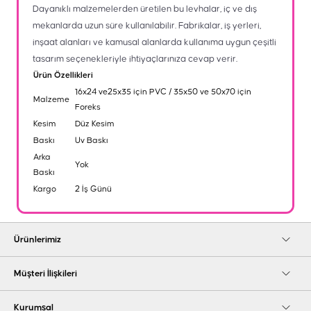
Dayanıklı malzemelerden üretilen bu levhalar, iç ve dış
mekanlarda uzun süre kullanılabilir. Fabrikalar, iş yerleri,
inşaat alanları ve kamusal alanlarda kullanıma uygun çeşitli
tasarım seçenekleriyle ihtiyaçlarınıza cevap verir.
Ürün Özellikleri
16x24 ve25x35 için PVC / 35x50 ve 50x70 için
Malzeme
Foreks
Kesim
Düz Kesim
Baskı
Uv Baskı
Arka
Yok
Baskı
Kargo
2 İş Günü
Ürünlerimiz
Müşteri İlişkileri
Kurumsal