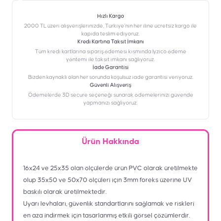
Hızlı Kargo
2000 TL üzeri alışverişlerinizde, Türkiye’nin her iline ücretsiz kargo ile
kapıda teslim ediyoruz.
Kredi Kartına Taksit İmkanı
‎Tüm kredi kartlarına sipariş ödemesi kısmında İyzico ödeme
yöntemi ile taksit imkanı sağlıyoruz.
İade Garantisi
Bizden kaynaklı olan her sorunda koşulsuz iade garantisi veriyoruz.
Güvenli Alışveriş
Ödemelerde 3D secure seçeneği sunarak ödemelerinizi güvende
yapmanızı sağlıyoruz.
Ürün Hakkında
16x24 ve 25x35 olan ölçülerde ürün PVC olarak üretilmekte
olup 35x50 ve 50x70 ölçüleri için 3mm foreks üzerine UV
baskılı olarak üretilmektedir.
Uyarı levhaları, güvenlik standartlarını sağlamak ve riskleri
en aza indirmek için tasarlanmış etkili görsel çözümlerdir.