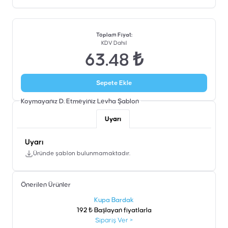
Toplam Fiyat
:
KDV Dahil
63.48 ₺
Sepete Ekle
Koymayanız D. Etmeyiniz Levha
Şablon
Uyarı
Uyarı
Üründe şablon bulunmamaktadır.
Önerilen Ürünler
şen
Kupa Bardak
192 ₺ Başlayan fiyatlarla
Sipariş Ver
>