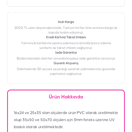
Hızlı Kargo
2000 TL üzeri alışverişlerinizde, Türkiye’nin her iline ücretsiz kargo ile
kapıda teslim ediyoruz.
Kredi Kartına Taksit İmkanı
‎Tüm kredi kartlarına sipariş ödemesi kısmında İyzico ödeme
yöntemi ile taksit imkanı sağlıyoruz.
İade Garantisi
Bizden kaynaklı olan her sorunda koşulsuz iade garantisi veriyoruz.
Güvenli Alışveriş
Ödemelerde 3D secure seçeneği sunarak ödemelerinizi güvende
yapmanızı sağlıyoruz.
Ürün Hakkında
16x24 ve 25x35 olan ölçülerde ürün PVC olarak üretilmekte
olup 35x50 ve 50x70 ölçüleri için 3mm foreks üzerine UV
baskılı olarak üretilmektedir.