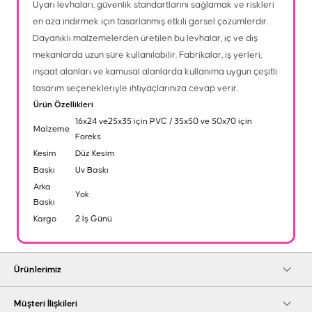
Uyarı levhaları, güvenlik standartlarını sağlamak ve riskleri
en aza indirmek için tasarlanmış etkili görsel çözümlerdir.
Dayanıklı malzemelerden üretilen bu levhalar, iç ve dış
mekanlarda uzun süre kullanılabilir. Fabrikalar, iş yerleri,
inşaat alanları ve kamusal alanlarda kullanıma uygun çeşitli
tasarım seçenekleriyle ihtiyaçlarınıza cevap verir.
Ürün Özellikleri
16x24 ve25x35 için PVC / 35x50 ve 50x70 için
Malzeme
Foreks
Kesim
Düz Kesim
Baskı
Uv Baskı
Arka
Yok
Baskı
Kargo
2 İş Günü
Ürünlerimiz
Müşteri İlişkileri