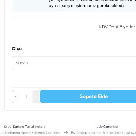
ayrı sipariş oluşturmanız gerekmektedir.
KDV Dahil Fiyatlar
Ölçü
60x60
Sepete Ekle
-
+
Kredi Kartına Taksit İmkanı
İade Garantisi
edi kartlarına sipariş ödemesi kısmında
Bizden kaynaklı olan her sorunda koşulsuz