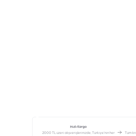
Hızlı Kargo
2000 TL üzeri alışverişlerinizde, Türkiye’nin her
‎Tüm kr