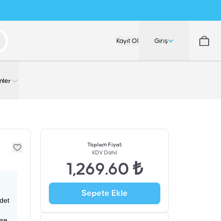
Kayıt Ol
Giriş
nler
Toplam Fiyat
:
KDV Dahil
1,269.60 ₺
p
Sepete Ekle
adet
ise