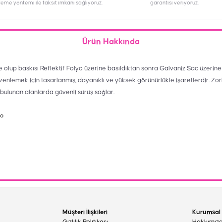
deme yöntemi ile taksit imkanı sağlıyoruz.
garantisi veriyoruz.
Ürün Hakkında
olup baskısı Reflektif Folyo üzerine basıldıktan sonra Galvaniz Sac üzerine
zenlemek için tasarlanmış, dayanıklı ve yüksek görünürlükle işaretlerdir. Zorlu
u bulunan alanlarda güvenli sürüş sağlar.
yo
Müşteri İlişkileri
Kurumsal