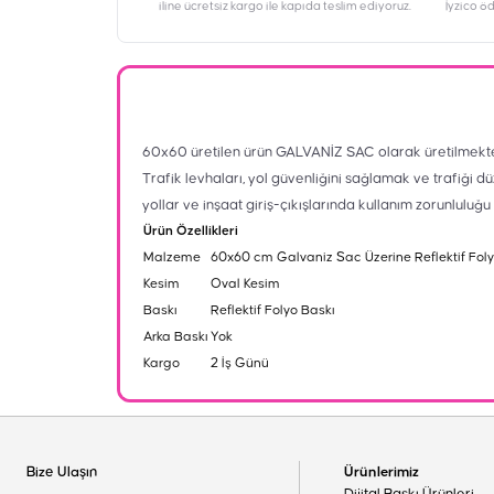
iline ücretsiz kargo ile kapıda teslim ediyoruz.
İyzico ö
60x60 üretilen ürün GALVANİZ SAC olarak üretilmekte 
Trafik levhaları, yol güvenliğini sağlamak ve trafiği dü
yollar ve inşaat giriş-çıkışlarında kullanım zorunluluğ
Ürün Özellikleri
Malzeme
60x60 cm Galvaniz Sac Üzerine Reflektif Fol
Kesim
Oval Kesim
Baskı
Reflektif Folyo Baskı
Arka Baskı
Yok
Kargo
2 İş Günü
Bize Ulaşın
Ürünlerimiz