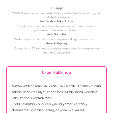
Hızlı Kargo
2000 TL üzeri alışverişlerinizde, Türkiye’nin her iline ücretsiz kargo ile
kapıda teslim ediyoruz.
Kredi Kartına Taksit İmkanı
‎Tüm kredi kartlarına sipariş ödemesi kısmında İyzico ödeme
yöntemi ile taksit imkanı sağlıyoruz.
İade Garantisi
Bizden kaynaklı olan her sorunda koşulsuz iade garantisi veriyoruz.
Güvenli Alışveriş
Ödemelerde 3D secure seçeneği sunarak ödemelerinizi güvende
yapmanızı sağlıyoruz.
Ürün Hakkında
60x60 üretilen ürün GALVANİZ SAC olarak üretilmekte olup
baskısı Reflektif Folyo üzerine basıldıktan sonra Galvaniz
Sac üzerine sıvanmaktadır.
Trafik levhaları, yol güvenliğini sağlamak ve trafiği
düzenlemek için tasarlanmış, dayanıklı ve yüksek