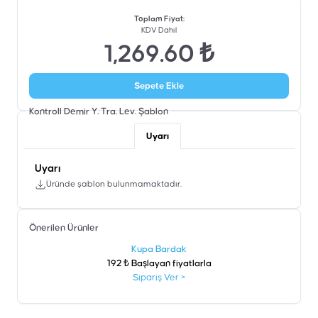
Toplam Fiyat
:
KDV Dahil
1,269.60 ₺
Sepete Ekle
Kontroll Demir Y. Tra. Lev.
Şablon
Uyarı
Uyarı
Üründe şablon bulunmamaktadır.
Önerilen Ürünler
şen
Kupa Bardak
192 ₺ Başlayan fiyatlarla
Sipariş Ver
>