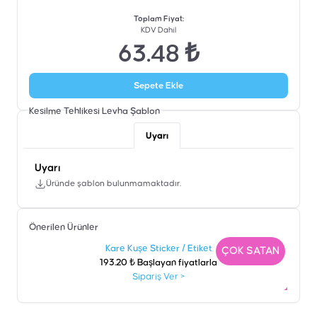
Toplam Fiyat
:
KDV Dahil
63.48 ₺
Sepete Ekle
Kesilme Tehlikesi Levha
Şablon
Uyarı
Uyarı
Üründe şablon bulunmamaktadır.
Önerilen Ürünler
Kare Kuşe Sticker / Etiket
N
ÇOK SATAN
193.20 ₺ Başlayan fiyatlarla
Sipariş Ver
>