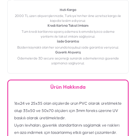
Hızlı Kargo
2000 TL üzeri alışverişlerinizde, Türkiye’nin her iline ücretsiz kargo ile
kapıda teslim ediyoruz.
Kredi Kartına Taksit İmkanı
‎Tüm kredi kartlarına sipariş ödemesi kısmında İyzico ödeme
yöntemi ile taksit imkanı sağlıyoruz.
İade Garantisi
Bizden kaynaklı olan her sorunda koşulsuz iade garantisi veriyoruz.
Güvenli Alışveriş
Ödemelerde 3D secure seçeneği sunarak ödemelerinizi güvende
yapmanızı sağlıyoruz.
Ürün Hakkında
16x24 ve 25x35 olan ölçülerde ürün PVC olarak üretilmekte
olup 35x50 ve 50x70 ölçüleri için 3mm foreks üzerine UV
baskılı olarak üretilmektedir.
Uyarı levhaları, güvenlik standartlarını sağlamak ve riskleri
en aza indirmek için tasarlanmış etkili görsel çözümlerdir.