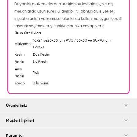
Dayanıklı malzemelerden üretilen bu levhalar, iç ve dış
mekanlarda uzun süre kullanılabilir. Fabrikalar, iş yerleri,
inşaat alanları ve kamusal alanlarda kullanıma uygun çeşitli
tasarım seçenekleriyle ihtiyaçlarınıza cevap verir.
Ürün Özellikleri
16x24 ve25x35 için PVC / 35x50 ve 50x70 için
Malzeme
Foreks
Kesim
Düz Kesim
Baskı
Uv Baskı
Arka
Yok
Baskı
Kargo
2 İş Günü
Ürünlerimiz
Müşteri İlişkileri
Kurumsal