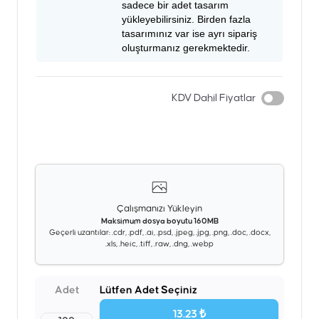
sadece bir adet tasarım
yükleyebilirsiniz. Birden fazla
tasarımınız var ise ayrı sipariş
oluşturmanız gerekmektedir.
KDV Dahil Fiyatlar
Çalışmanızı Yükleyin
Maksimum dosya boyutu 160MB
Geçerli uzantılar: .cdr, .pdf, .ai, .psd, .jpeg, .jpg, .png, .doc, .docx,
.xls, .heic, .tiff, .raw, .dng, .webp
Adet
Lütfen Adet Seçiniz
13.23 ₺