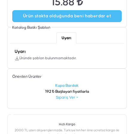
15.88 ₺
Ürün stokta olduğunda beni haberdar et
Katalog Baskı
Şablon
Uyarı
Uyarı
Üründe şablon bulunmamaktadır.
Önerilen Ürünler
şen
Kupa Bardak
192 ₺ Başlayan fiyatlarla
Sipariş Ver
>
Hızlı Kargo
2000 TL üzeri alışverişlerinizde, Türkiye’nin her iline ücretsiz kargo ile