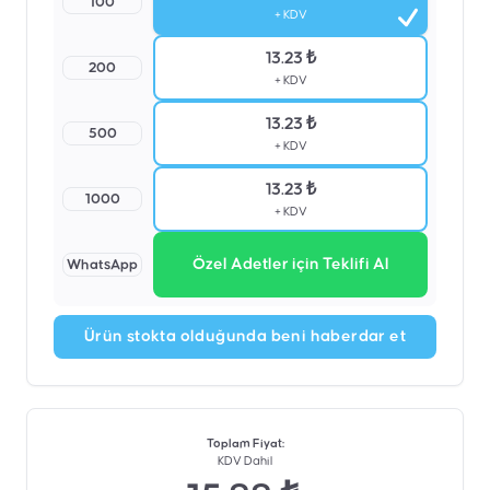
100
+ KDV
13.23 ₺
200
+ KDV
13.23 ₺
500
+ KDV
13.23 ₺
1000
+ KDV
Özel Adetler için Teklifi Al
WhatsApp
Ürün stokta olduğunda beni haberdar et
Toplam Fiyat
:
KDV Dahil