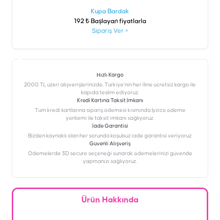
şen
Kupa Bardak
192 ₺ Başlayan fiyatlarla
Sipariş Ver
>
Hızlı Kargo
2000 TL üzeri alışverişlerinizde, Türkiye’nin her iline ücretsiz kargo ile
kapıda teslim ediyoruz.
Kredi Kartına Taksit İmkanı
‎Tüm kredi kartlarına sipariş ödemesi kısmında İyzico ödeme
yöntemi ile taksit imkanı sağlıyoruz.
İade Garantisi
Bizden kaynaklı olan her sorunda koşulsuz iade garantisi veriyoruz.
Güvenli Alışveriş
Ödemelerde 3D secure seçeneği sunarak ödemelerinizi güvende
yapmanızı sağlıyoruz.
Ürün Hakkında