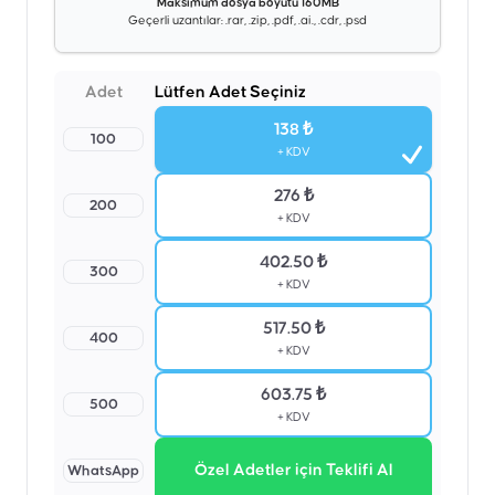
Maksimum dosya boyutu 160MB
Geçerli uzantılar: .rar, .zip, .pdf, .ai., .cdr, .psd
Adet
Lütfen Adet Seçiniz
138 ₺
100
+ KDV
276 ₺
200
+ KDV
402.50 ₺
300
+ KDV
517.50 ₺
400
+ KDV
603.75 ₺
500
+ KDV
Özel Adetler için Teklifi Al
WhatsApp