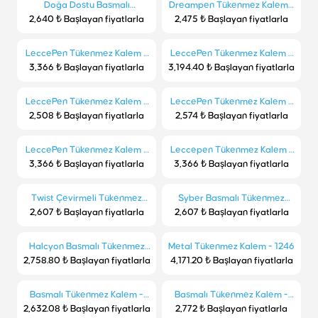
Doğa Dostu Basmalı
Dreampen Tükenmez Kalem -
2,640 ₺ Başlayan fiyatlarla
Tükenmez Kalem - 1130-C
2,475 ₺ Başlayan fiyatlarla
SM
LeccePen Tükenmez Kalem -
LeccePen Tükenmez Kalem -
3,366 ₺ Başlayan fiyatlarla
L-390
3,194.40 ₺ Başlayan fiyatlarla
L-176
LeccePen Tükenmez Kalem -
LeccePen Tükenmez Kalem -
2,508 ₺ Başlayan fiyatlarla
L-181
2,574 ₺ Başlayan fiyatlarla
L-1018
LeccePen Tükenmez Kalem -
Leccepen Tükenmez Kalem -
3,366 ₺ Başlayan fiyatlarla
L-602
3,366 ₺ Başlayan fiyatlarla
L-397
Twist Çevirmeli Tükenmez
Syber Basmalı Tükenmez
2,607 ₺ Başlayan fiyatlarla
Kalem - 1173
2,607 ₺ Başlayan fiyatlarla
Kalem - 1030
Halcyon Basmalı Tükenmez
Metal Tükenmez Kalem - 1246
2,758.80 ₺ Başlayan fiyatlarla
Kalem - 1049
4,171.20 ₺ Başlayan fiyatlarla
Basmalı Tükenmez Kalem -
Basmalı Tükenmez Kalem -
2,632.08 ₺ Başlayan fiyatlarla
1006-B
2,772 ₺ Başlayan fiyatlarla
1066