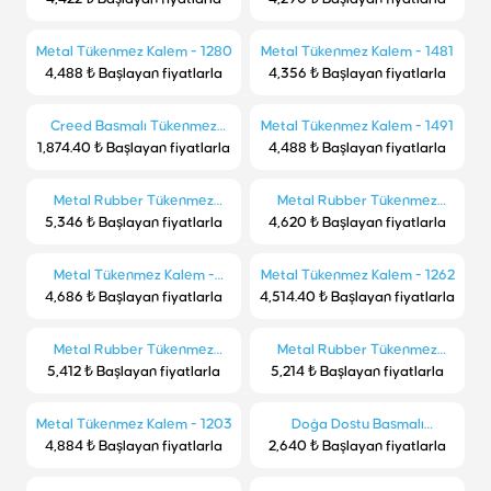
Metal Tükenmez Kalem - 1280
Metal Tükenmez Kalem - 1481
4,488 ₺ Başlayan fiyatlarla
4,356 ₺ Başlayan fiyatlarla
Creed Basmalı Tükenmez
Metal Tükenmez Kalem - 1491
1,874.40 ₺ Başlayan fiyatlarla
Kalem
4,488 ₺ Başlayan fiyatlarla
Metal Rubber Tükenmez
Metal Rubber Tükenmez
5,346 ₺ Başlayan fiyatlarla
Kalem 1430
4,620 ₺ Başlayan fiyatlarla
Kalem - 1262-R
Metal Tükenmez Kalem -
Metal Tükenmez Kalem - 1262
4,686 ₺ Başlayan fiyatlarla
1202-T
4,514.40 ₺ Başlayan fiyatlarla
Metal Rubber Tükenmez
Metal Rubber Tükenmez
5,412 ₺ Başlayan fiyatlarla
Kalem - 1486
Kalem Bambu Gövde - 1485
5,214 ₺ Başlayan fiyatlarla
Metal Tükenmez Kalem - 1203
Doğa Dostu Basmalı
4,884 ₺ Başlayan fiyatlarla
2,640 ₺ Başlayan fiyatlarla
Tükenmez Kalem - 1130