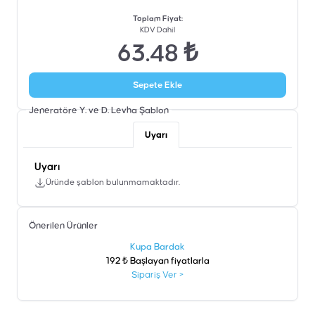
Toplam Fiyat
:
KDV Dahil
63.48 ₺
Sepete Ekle
Jeneratöre Y. ve D. Levha
Şablon
Uyarı
Uyarı
Üründe şablon bulunmamaktadır.
Önerilen Ürünler
şen
Kupa Bardak
192 ₺ Başlayan fiyatlarla
Sipariş Ver
>