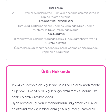
Hızlı Kargo
2000 TL üzeri alışverişlerinizde, Türkiye’nin her iline ücretsiz kargo ile
kapıda teslim ediyoruz.
Kredi Kartına Taksit İmkanı
‎Tüm kredi kartlarına sipariş ödemesi kısmında İyzico ödeme
yöntemi ile taksit imkanı sağlıyoruz.
İade Garantisi
Bizden kaynaklı olan her sorunda koşulsuz iade garantisi veriyoruz.
Güvenli Alışveriş
Ödemelerde 3D secure seçeneği sunarak ödemelerinizi güvende
yapmanızı sağlıyoruz.
Ürün Hakkında
16x24 ve 25x35 olan ölçülerde ürün PVC olarak üretilmekte
olup 35x50 ve 50x70 ölçüleri için 3mm foreks üzerine UV
baskılı olarak üretilmektedir.
Uyarı levhaları, güvenlik standartlarını sağlamak ve riskleri
en aza indirmek için tasarlanmış etkili görsel çözümlerdir.