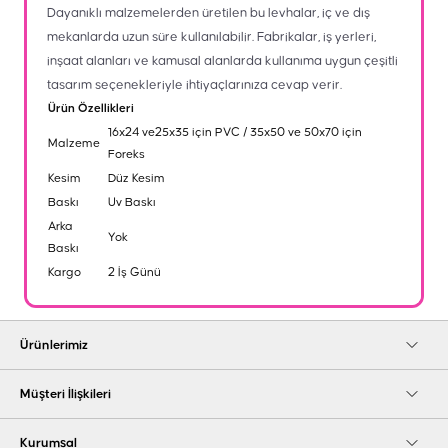
Dayanıklı malzemelerden üretilen bu levhalar, iç ve dış
mekanlarda uzun süre kullanılabilir. Fabrikalar, iş yerleri,
inşaat alanları ve kamusal alanlarda kullanıma uygun çeşitli
tasarım seçenekleriyle ihtiyaçlarınıza cevap verir.
Ürün Özellikleri
16x24 ve25x35 için PVC / 35x50 ve 50x70 için
Malzeme
Foreks
Kesim
Düz Kesim
Baskı
Uv Baskı
Arka
Yok
Baskı
Kargo
2 İş Günü
Ürünlerimiz
Müşteri İlişkileri
Kurumsal