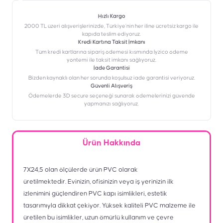
Hızlı Kargo
2000 TL üzeri alışverişlerinizde, Türkiye’nin her iline ücretsiz kargo ile
kapıda teslim ediyoruz.
Kredi Kartına Taksit İmkanı
‎Tüm kredi kartlarına sipariş ödemesi kısmında İyzico ödeme
yöntemi ile taksit imkanı sağlıyoruz.
İade Garantisi
Bizden kaynaklı olan her sorunda koşulsuz iade garantisi veriyoruz.
Güvenli Alışveriş
Ödemelerde 3D secure seçeneği sunarak ödemelerinizi güvende
yapmanızı sağlıyoruz.
Ürün Hakkında
7X24,5 olan ölçülerde ürün PVC olarak
üretilmektedir. Evinizin, ofisinizin veya iş yerinizin ilk
izlenimini güçlendiren PVC kapı isimlikleri, estetik
tasarımıyla dikkat çekiyor. Yüksek kaliteli PVC malzeme ile
üretilen bu isimlikler, uzun ömürlü kullanım ve çevre