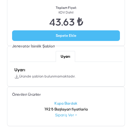
Toplam Fiyat
:
KDV Dahil
43.63 ₺
Sepete Ekle
Jeneratör İsimlik
Şablon
Uyarı
Uyarı
Üründe şablon bulunmamaktadır.
Önerilen Ürünler
şen
Kupa Bardak
192 ₺ Başlayan fiyatlarla
Sipariş Ver
>