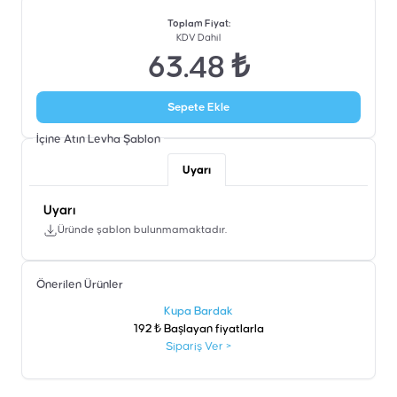
Toplam Fiyat
:
KDV Dahil
63.48 ₺
Sepete Ekle
İçine Atın Levha
Şablon
Uyarı
Uyarı
Üründe şablon bulunmamaktadır.
Önerilen Ürünler
şen
Kupa Bardak
192 ₺ Başlayan fiyatlarla
Sipariş Ver
>