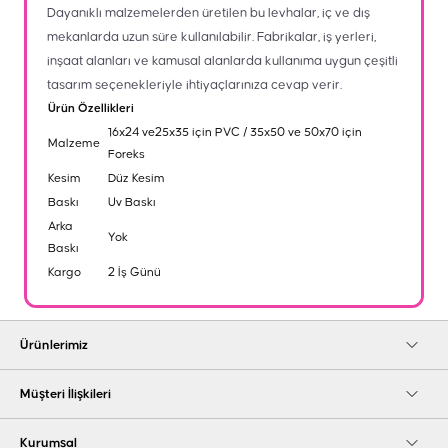
Dayanıklı malzemelerden üretilen bu levhalar, iç ve dış
mekanlarda uzun süre kullanılabilir. Fabrikalar, iş yerleri,
inşaat alanları ve kamusal alanlarda kullanıma uygun çeşitli
tasarım seçenekleriyle ihtiyaçlarınıza cevap verir.
Ürün Özellikleri
16x24 ve25x35 için PVC / 35x50 ve 50x70 için
Malzeme
Foreks
Kesim
Düz Kesim
Baskı
Uv Baskı
Arka
Yok
Baskı
Kargo
2 İş Günü
Ürünlerimiz
Müşteri İlişkileri
Kurumsal