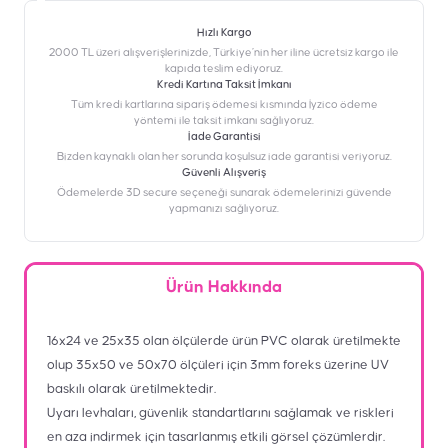
Hızlı Kargo
2000 TL üzeri alışverişlerinizde, Türkiye’nin her iline ücretsiz kargo ile
kapıda teslim ediyoruz.
Kredi Kartına Taksit İmkanı
‎Tüm kredi kartlarına sipariş ödemesi kısmında İyzico ödeme
yöntemi ile taksit imkanı sağlıyoruz.
İade Garantisi
Bizden kaynaklı olan her sorunda koşulsuz iade garantisi veriyoruz.
Güvenli Alışveriş
Ödemelerde 3D secure seçeneği sunarak ödemelerinizi güvende
yapmanızı sağlıyoruz.
Ürün Hakkında
16x24 ve 25x35 olan ölçülerde ürün PVC olarak üretilmekte
olup 35x50 ve 50x70 ölçüleri için 3mm foreks üzerine UV
baskılı olarak üretilmektedir.
Uyarı levhaları, güvenlik standartlarını sağlamak ve riskleri
en aza indirmek için tasarlanmış etkili görsel çözümlerdir.