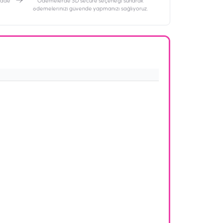
 iade
Ödemelerde 3D secure seçeneği sunarak
ödemelerinizi güvende yapmanızı sağlıyoruz.