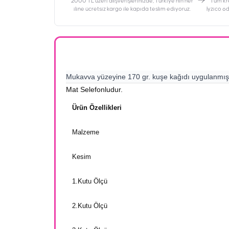
2000 TL üzeri alışverişlerinizde, Türkiye’nin her
‎Tüm kr
iline ücretsiz kargo ile kapıda teslim ediyoruz.
İyzico ö
Mukavva yüzeyine 170 gr. kuşe kağıdı uygulanmışt
Mat Selefonludur.
Ürün Özellikleri
Malzeme
Kesim
1.Kutu Ölçü
2.Kutu Ölçü