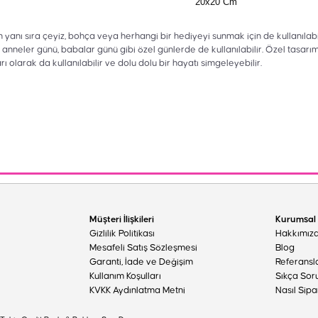
20x20 Cm
in yanı sıra çeyiz, bohça veya herhangi bir hediyeyi sunmak için de kullanılabi
ünü, anneler günü, babalar günü gibi özel günlerde de kullanılabilir. Özel tasar
arı olarak da kullanılabilir ve dolu dolu bir hayatı simgeleyebilir.
Müşteri İlişkileri
Kurumsal
Gizlilik Politikası
Hakkımız
Mesafeli Satış Sözleşmesi
Blog
Garanti, İade ve Değişim
Referansl
Kullanım Koşulları
Sıkça Sor
KVKK Aydınlatma Metni
Nasıl Sipa