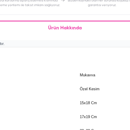
edi kartlarına sipariş ödemesi kısmında
Bizden kaynaklı olan her sorunda koşulsuz
deme yöntemi ile taksit imkanı sağlıyoruz.
garantisi veriyoruz.
Ürün Hakkında
ır.
Mukavva
Özel Kesim
15x18 Cm
17x19 Cm