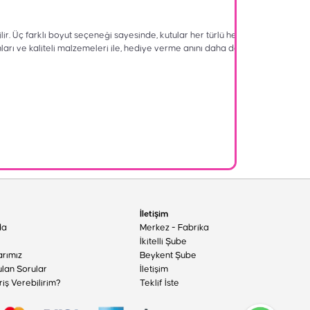
lir. Üç farklı boyut seçeneği sayesinde, kutular her türlü hediyeyi
ımları ve kaliteli malzemeleri ile, hediye verme anını daha da
İletişim
da
Merkez - Fabrika
İkitelli Şube
arımız
Beykent Şube
ulan Sorular
İletişim
riş Verebilirim?
Teklif İste