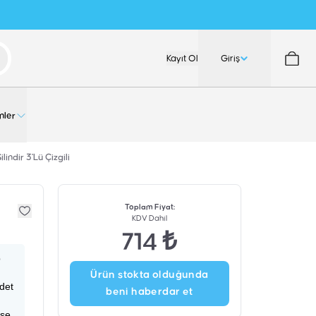
Kayıt Ol
Giriş
nler
indir 3'Lü Çizgili
Toplam Fiyat
:
KDV Dahil
714 ₺
p
Ürün stokta olduğunda
adet
beni haberdar et
ise