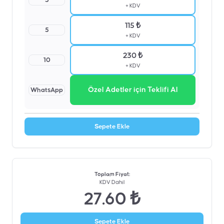
3
+ KDV
115 ₺
5
+ KDV
230 ₺
10
+ KDV
Özel Adetler için Teklifi Al
WhatsApp
Sepete Ekle
Toplam Fiyat
:
KDV Dahil
27.60 ₺
Sepete Ekle