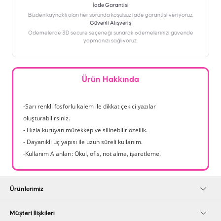
İade Garantisi
Bizden kaynaklı olan her sorunda koşulsuz iade garantisi veriyoruz.
Güvenli Alışveriş
Ödemelerde 3D secure seçeneği sunarak ödemelerinizi güvende
yapmanızı sağlıyoruz.
Ürün Hakkında
-Sarı renkli fosforlu kalem ile dikkat çekici yazılar
oluşturabilirsiniz.
- Hızla kuruyan mürekkep ve silinebilir özellik.
- Dayanıklı uç yapısı ile uzun süreli kullanım.
-Kullanım Alanları: Okul, ofis, not alma, işaretleme.
Ürünlerimiz
Müşteri İlişkileri