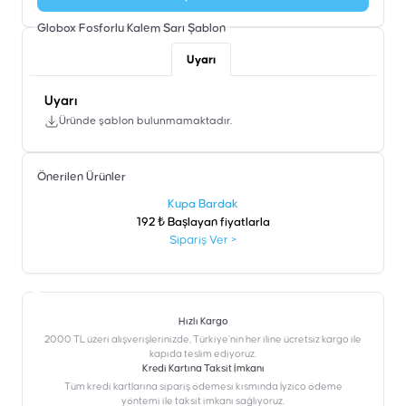
Globox Fosforlu Kalem Sarı
Şablon
Uyarı
Uyarı
Üründe şablon bulunmamaktadır.
Önerilen Ürünler
şen
Kupa Bardak
192 ₺ Başlayan fiyatlarla
Sipariş Ver
>
Hızlı Kargo
2000 TL üzeri alışverişlerinizde, Türkiye’nin her iline ücretsiz kargo ile
kapıda teslim ediyoruz.
Kredi Kartına Taksit İmkanı
‎Tüm kredi kartlarına sipariş ödemesi kısmında İyzico ödeme
yöntemi ile taksit imkanı sağlıyoruz.