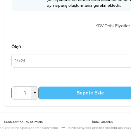
ayrı sipariş oluşturmanız gerekmektedir.
KDV Dahil Fiyatlar
Ölçü
16x24
Sepete Ekle
-
+
Kredi Kartına Taksit İmkanı
İade Garantisi
edi kartlarına sipariş ödemesi kısmında
Bizden kaynaklı olan her sorunda koşulsuz