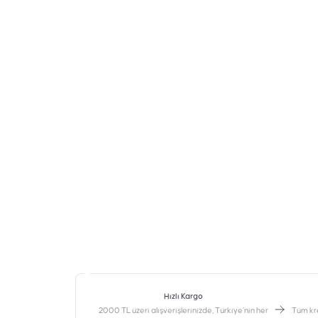
Hızlı Kargo
2000 TL üzeri alışverişlerinizde, Türkiye’nin her
‎Tüm kr