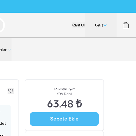
Kayıt Ol
Giriş
nler
Toplam Fiyat
:
KDV Dahil
63.48 ₺
p
Sepete Ekle
adet
ise