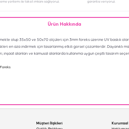
deme yöntemi ile taksit imkanı sağlıyoruz.
garantisi veriyoruz.
Ürün Hakkında
mekte olup 35x50 ve 50x70 ölçüleri için 3mm foreks üzerine UV baskılı olar
skleri en aza indirmek için tasarlanmış etkili görsel çözümlerdir. Dayanıklı m
eri, inşaat alanları ve kamusal alanlarda kullanıma uygun çeşitli tasarım seçe
 Foreks
Müşteri İlişkileri
Kurumsal