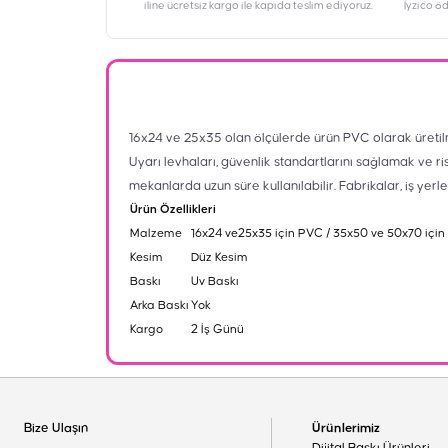
iline ücretsiz kargo ile kapıda teslim ediyoruz.
İyzico ö
16x24 ve 25x35 olan ölçülerde ürün PVC olarak üretil
Uyarı levhaları, güvenlik standartlarını sağlamak ve ri
mekanlarda uzun süre kullanılabilir. Fabrikalar, iş yerl
Ürün Özellikleri
Malzeme
16x24 ve25x35 için PVC / 35x50 ve 50x70 için
Kesim
Düz Kesim
Baskı
Uv Baskı
Arka Baskı
Yok
Kargo
2 İş Günü
Bize Ulaşın
Ürünlerimiz