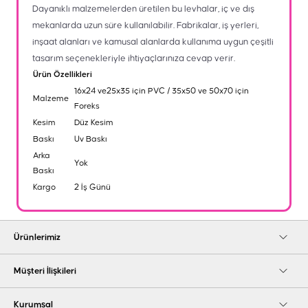
Dayanıklı malzemelerden üretilen bu levhalar, iç ve dış
mekanlarda uzun süre kullanılabilir. Fabrikalar, iş yerleri,
inşaat alanları ve kamusal alanlarda kullanıma uygun çeşitli
tasarım seçenekleriyle ihtiyaçlarınıza cevap verir.
Ürün Özellikleri
16x24 ve25x35 için PVC / 35x50 ve 50x70 için
Malzeme
Foreks
Kesim
Düz Kesim
Baskı
Uv Baskı
Arka
Yok
Baskı
Kargo
2 İş Günü
Ürünlerimiz
Müşteri İlişkileri
Kurumsal