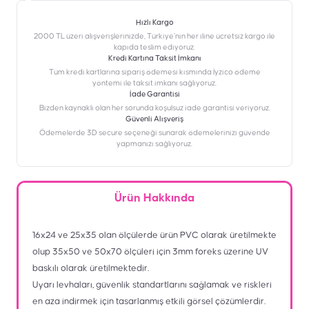
Hızlı Kargo
2000 TL üzeri alışverişlerinizde, Türkiye’nin her iline ücretsiz kargo ile
kapıda teslim ediyoruz.
Kredi Kartına Taksit İmkanı
‎Tüm kredi kartlarına sipariş ödemesi kısmında İyzico ödeme
yöntemi ile taksit imkanı sağlıyoruz.
İade Garantisi
Bizden kaynaklı olan her sorunda koşulsuz iade garantisi veriyoruz.
Güvenli Alışveriş
Ödemelerde 3D secure seçeneği sunarak ödemelerinizi güvende
yapmanızı sağlıyoruz.
Ürün Hakkında
16x24 ve 25x35 olan ölçülerde ürün PVC olarak üretilmekte
olup 35x50 ve 50x70 ölçüleri için 3mm foreks üzerine UV
baskılı olarak üretilmektedir.
Uyarı levhaları, güvenlik standartlarını sağlamak ve riskleri
en aza indirmek için tasarlanmış etkili görsel çözümlerdir.