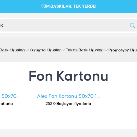
TÜM BASKILAR, TEK YERDE!
 Baskı Ürünleri
Kurumsal Ürünler
Tekstil Baskı Ürünleri
Promosyon Ürü
Fon Kartonu
u 50x70
Alex Fon Kartonu 50x70 10
yatlarla
252 ₺ Başlayan fiyatlarla
Renk