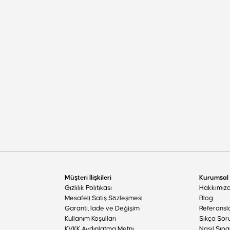
Müşteri İlişkileri
Kurumsal
Gizlilik Politikası
Hakkımız
Mesafeli Satış Sözleşmesi
Blog
Garanti, İade ve Değişim
Referansl
Kullanım Koşulları
Sıkça Sor
KVKK Aydınlatma Metni
Nasıl Sipa