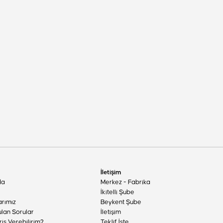
İletişim
da
Merkez - Fabrika
İkitelli Şube
arımız
Beykent Şube
ulan Sorular
İletişim
riş Verebilirim?
Teklif İste