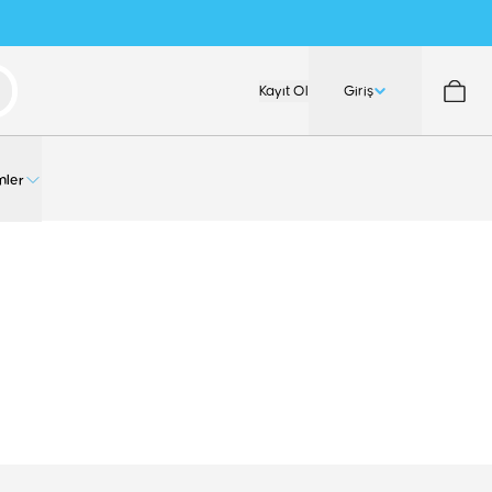
Kayıt Ol
Giriş
nler