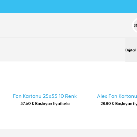
Dijital
Fon Kartonu 25x35 10 Renk
Alex Fon Karton
57.60 ₺ Başlayan fiyatlarla
28.80 ₺ Başlayan fi
Tek Renk