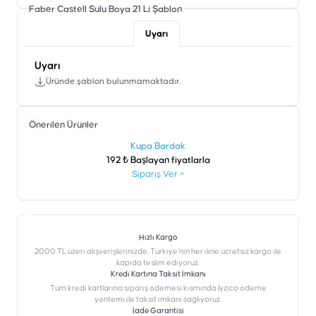
Faber Castell Sulu Boya 21 Li
Şablon
Uyarı
Uyarı
Üründe şablon bulunmamaktadır.
Önerilen Ürünler
şen
Kupa Bardak
192 ₺ Başlayan fiyatlarla
Sipariş Ver
>
Hızlı Kargo
2000 TL üzeri alışverişlerinizde, Türkiye’nin her iline ücretsiz kargo ile
kapıda teslim ediyoruz.
Kredi Kartına Taksit İmkanı
‎Tüm kredi kartlarına sipariş ödemesi kısmında İyzico ödeme
yöntemi ile taksit imkanı sağlıyoruz.
İade Garantisi