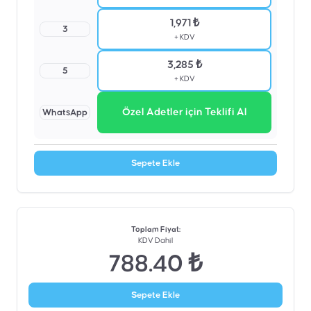
1,971 ₺
3
+ KDV
3,285 ₺
5
+ KDV
Özel Adetler için Teklifi Al
WhatsApp
Sepete Ekle
Toplam Fiyat
:
KDV Dahil
788.40 ₺
Sepete Ekle