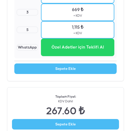
669 ₺
3
+ KDV
1,115 ₺
5
+ KDV
Özel Adetler için Teklifi Al
WhatsApp
Sepete Ekle
Toplam Fiyat
:
KDV Dahil
267.60 ₺
Sepete Ekle