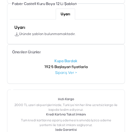
Faber Castell Kuru Boya 12 Li
Şablon
Uyarı
Uyarı
Üründe şablon bulunmamaktadır.
Önerilen Ürünler
şen
Kupa Bardak
192 ₺ Başlayan fiyatlarla
Sipariş Ver
>
Hızlı Kargo
2000 TL üzeri alışverişlerinizde, Türkiye’nin her iline ücretsiz kargo ile
kapıda teslim ediyoruz.
Kredi Kartına Taksit İmkanı
‎Tüm kredi kartlarına sipariş ödemesi kısmında İyzico ödeme
yöntemi ile taksit imkanı sağlıyoruz.
İade Garantisi