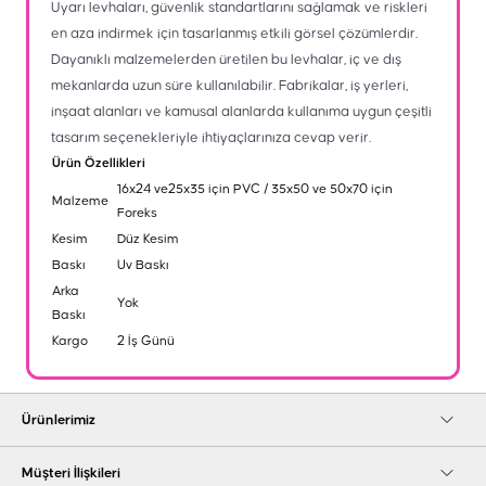
Uyarı levhaları, güvenlik standartlarını sağlamak ve riskleri
en aza indirmek için tasarlanmış etkili görsel çözümlerdir.
Dayanıklı malzemelerden üretilen bu levhalar, iç ve dış
mekanlarda uzun süre kullanılabilir. Fabrikalar, iş yerleri,
inşaat alanları ve kamusal alanlarda kullanıma uygun çeşitli
tasarım seçenekleriyle ihtiyaçlarınıza cevap verir.
Ürün Özellikleri
16x24 ve25x35 için PVC / 35x50 ve 50x70 için
Malzeme
Foreks
Kesim
Düz Kesim
Baskı
Uv Baskı
Arka
Yok
Baskı
Kargo
2 İş Günü
Ürünlerimiz
Müşteri İlişkileri