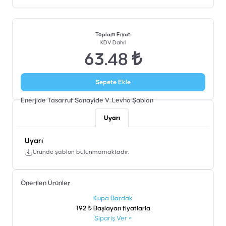
Toplam Fiyat
:
KDV Dahil
63.48 ₺
Sepete Ekle
Enerjide Tasarruf Sanayide V. Levha
Şablon
Uyarı
Uyarı
Üründe şablon bulunmamaktadır.
Önerilen Ürünler
şen
Kupa Bardak
192 ₺ Başlayan fiyatlarla
Sipariş Ver
>