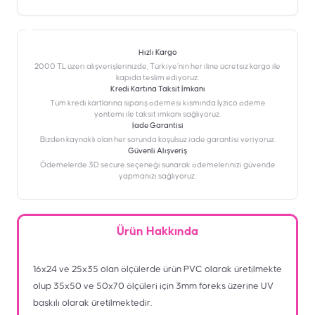
Hızlı Kargo
2000 TL üzeri alışverişlerinizde, Türkiye’nin her iline ücretsiz kargo ile
kapıda teslim ediyoruz.
Kredi Kartına Taksit İmkanı
‎Tüm kredi kartlarına sipariş ödemesi kısmında İyzico ödeme
yöntemi ile taksit imkanı sağlıyoruz.
İade Garantisi
Bizden kaynaklı olan her sorunda koşulsuz iade garantisi veriyoruz.
Güvenli Alışveriş
Ödemelerde 3D secure seçeneği sunarak ödemelerinizi güvende
yapmanızı sağlıyoruz.
Ürün Hakkında
16x24 ve 25x35 olan ölçülerde ürün PVC olarak üretilmekte
olup 35x50 ve 50x70 ölçüleri için 3mm foreks üzerine UV
baskılı olarak üretilmektedir.