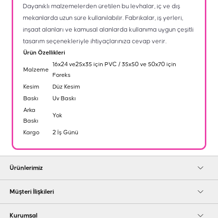
Dayanıklı malzemelerden üretilen bu levhalar, iç ve dış
mekanlarda uzun süre kullanılabilir. Fabrikalar, iş yerleri,
inşaat alanları ve kamusal alanlarda kullanıma uygun çeşitli
tasarım seçenekleriyle ihtiyaçlarınıza cevap verir.
Ürün Özellikleri
16x24 ve25x35 için PVC / 35x50 ve 50x70 için
Malzeme
Foreks
Kesim
Düz Kesim
Baskı
Uv Baskı
Arka
Yok
Baskı
Kargo
2 İş Günü
Ürünlerimiz
Müşteri İlişkileri
Kurumsal