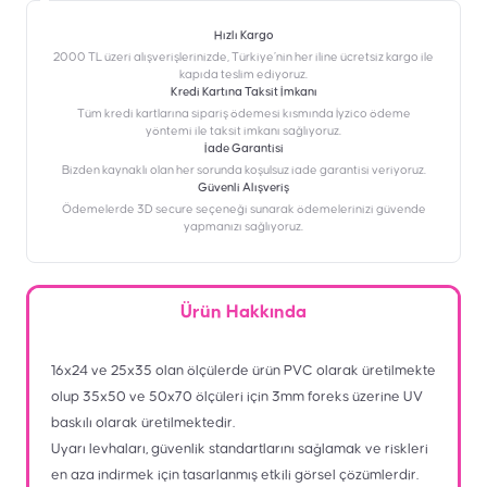
Hızlı Kargo
2000 TL üzeri alışverişlerinizde, Türkiye’nin her iline ücretsiz kargo ile
kapıda teslim ediyoruz.
Kredi Kartına Taksit İmkanı
‎Tüm kredi kartlarına sipariş ödemesi kısmında İyzico ödeme
yöntemi ile taksit imkanı sağlıyoruz.
İade Garantisi
Bizden kaynaklı olan her sorunda koşulsuz iade garantisi veriyoruz.
Güvenli Alışveriş
Ödemelerde 3D secure seçeneği sunarak ödemelerinizi güvende
yapmanızı sağlıyoruz.
Ürün Hakkında
16x24 ve 25x35 olan ölçülerde ürün PVC olarak üretilmekte
olup 35x50 ve 50x70 ölçüleri için 3mm foreks üzerine UV
baskılı olarak üretilmektedir.
Uyarı levhaları, güvenlik standartlarını sağlamak ve riskleri
en aza indirmek için tasarlanmış etkili görsel çözümlerdir.