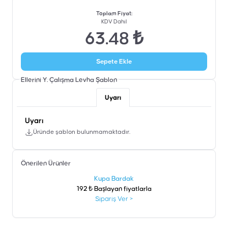
Toplam Fiyat
:
KDV Dahil
63.48 ₺
Sepete Ekle
Ellerini Y. Çalışma Levha
Şablon
Uyarı
Uyarı
Üründe şablon bulunmamaktadır.
Önerilen Ürünler
şen
Kupa Bardak
192 ₺ Başlayan fiyatlarla
Sipariş Ver
>