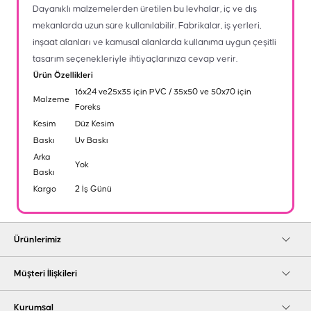
Dayanıklı malzemelerden üretilen bu levhalar, iç ve dış
mekanlarda uzun süre kullanılabilir. Fabrikalar, iş yerleri,
inşaat alanları ve kamusal alanlarda kullanıma uygun çeşitli
tasarım seçenekleriyle ihtiyaçlarınıza cevap verir.
Ürün Özellikleri
16x24 ve25x35 için PVC / 35x50 ve 50x70 için
Malzeme
Foreks
Kesim
Düz Kesim
Baskı
Uv Baskı
Arka
Yok
Baskı
Kargo
2 İş Günü
Ürünlerimiz
Müşteri İlişkileri
Kurumsal