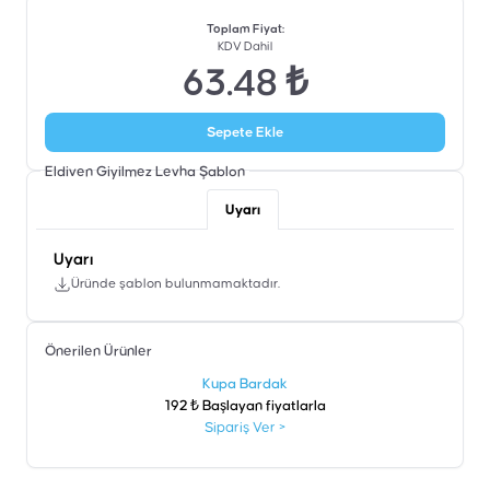
Toplam Fiyat
:
KDV Dahil
63.48 ₺
Sepete Ekle
Eldiven Giyilmez Levha
Şablon
Uyarı
Uyarı
Üründe şablon bulunmamaktadır.
Önerilen Ürünler
şen
Kupa Bardak
192 ₺ Başlayan fiyatlarla
Sipariş Ver
>