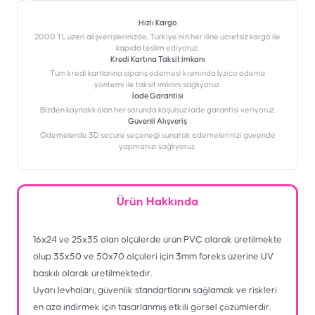
Hızlı Kargo
2000 TL üzeri alışverişlerinizde, Türkiye’nin her iline ücretsiz kargo ile
kapıda teslim ediyoruz.
Kredi Kartına Taksit İmkanı
‎Tüm kredi kartlarına sipariş ödemesi kısmında İyzico ödeme
yöntemi ile taksit imkanı sağlıyoruz.
İade Garantisi
Bizden kaynaklı olan her sorunda koşulsuz iade garantisi veriyoruz.
Güvenli Alışveriş
Ödemelerde 3D secure seçeneği sunarak ödemelerinizi güvende
yapmanızı sağlıyoruz.
Ürün Hakkında
16x24 ve 25x35 olan ölçülerde ürün PVC olarak üretilmekte
olup 35x50 ve 50x70 ölçüleri için 3mm foreks üzerine UV
baskılı olarak üretilmektedir.
Uyarı levhaları, güvenlik standartlarını sağlamak ve riskleri
en aza indirmek için tasarlanmış etkili görsel çözümlerdir.