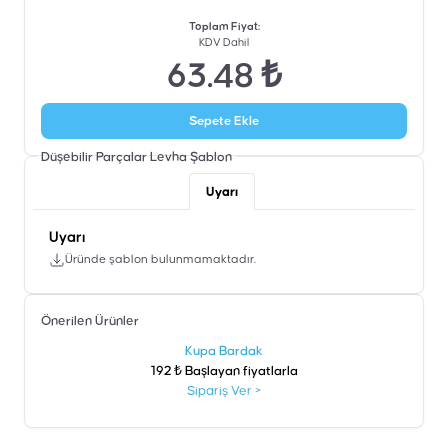
Toplam Fiyat
:
KDV Dahil
63.48 ₺
Sepete Ekle
Düşebilir Parçalar Levha
Şablon
Uyarı
Uyarı
Üründe şablon bulunmamaktadır.
Önerilen Ürünler
şen
Kupa Bardak
192 ₺ Başlayan fiyatlarla
Sipariş Ver
>