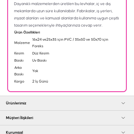
Dayanıklı malzemelerden üretilen bu levhalar, iç ve dış
mekanlarda uzun süre kullanılabilir. Fabrikalar, iş yerleri,
inşaat alanları ve kamusal alanlarda kullanıma uygun çeşitli
tasarım seçenekleriyle ihtiyaçlarınıza cevap verir.
Ürün Özellikleri
16x24 ve25x35 için PVC / 35x50 ve 50x70 için
Malzeme
Foreks
Kesim
Düz Kesim
Baskı
Uv Baskı
Arka
Yok
Baskı
Kargo
2 İş Günü
Ürünlerimiz
Müşteri İlişkileri
Kurumsal