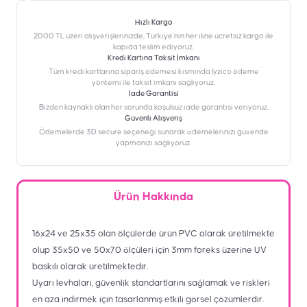
Hızlı Kargo
2000 TL üzeri alışverişlerinizde, Türkiye’nin her iline ücretsiz kargo ile
kapıda teslim ediyoruz.
Kredi Kartına Taksit İmkanı
‎Tüm kredi kartlarına sipariş ödemesi kısmında İyzico ödeme
yöntemi ile taksit imkanı sağlıyoruz.
İade Garantisi
Bizden kaynaklı olan her sorunda koşulsuz iade garantisi veriyoruz.
Güvenli Alışveriş
Ödemelerde 3D secure seçeneği sunarak ödemelerinizi güvende
yapmanızı sağlıyoruz.
Ürün Hakkında
16x24 ve 25x35 olan ölçülerde ürün PVC olarak üretilmekte
olup 35x50 ve 50x70 ölçüleri için 3mm foreks üzerine UV
baskılı olarak üretilmektedir.
Uyarı levhaları, güvenlik standartlarını sağlamak ve riskleri
en aza indirmek için tasarlanmış etkili görsel çözümlerdir.