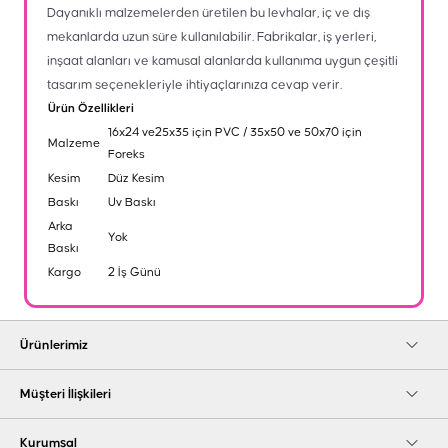
Dayanıklı malzemelerden üretilen bu levhalar, iç ve dış
mekanlarda uzun süre kullanılabilir. Fabrikalar, iş yerleri,
inşaat alanları ve kamusal alanlarda kullanıma uygun çeşitli
tasarım seçenekleriyle ihtiyaçlarınıza cevap verir.
Ürün Özellikleri
16x24 ve25x35 için PVC / 35x50 ve 50x70 için
Malzeme
Foreks
Kesim
Düz Kesim
Baskı
Uv Baskı
Arka
Yok
Baskı
Kargo
2 İş Günü
Ürünlerimiz
Müşteri İlişkileri
Kurumsal