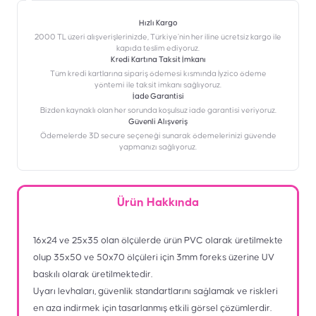
Hızlı Kargo
2000 TL üzeri alışverişlerinizde, Türkiye’nin her iline ücretsiz kargo ile
kapıda teslim ediyoruz.
Kredi Kartına Taksit İmkanı
‎Tüm kredi kartlarına sipariş ödemesi kısmında İyzico ödeme
yöntemi ile taksit imkanı sağlıyoruz.
İade Garantisi
Bizden kaynaklı olan her sorunda koşulsuz iade garantisi veriyoruz.
Güvenli Alışveriş
Ödemelerde 3D secure seçeneği sunarak ödemelerinizi güvende
yapmanızı sağlıyoruz.
Ürün Hakkında
16x24 ve 25x35 olan ölçülerde ürün PVC olarak üretilmekte
olup 35x50 ve 50x70 ölçüleri için 3mm foreks üzerine UV
baskılı olarak üretilmektedir.
Uyarı levhaları, güvenlik standartlarını sağlamak ve riskleri
en aza indirmek için tasarlanmış etkili görsel çözümlerdir.