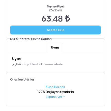
Toplam Fiyat
:
KDV Dahil
63.48 ₺
Sepete Ekle
Dur G. Kontrol Levha
Şablon
Uyarı
Uyarı
Üründe şablon bulunmamaktadır.
Önerilen Ürünler
şen
Kupa Bardak
192 ₺ Başlayan fiyatlarla
Sipariş Ver
>