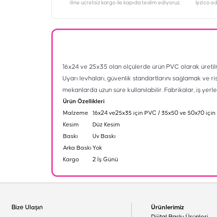
iline ücretsiz kargo ile kapıda teslim ediyoruz.
İyzico ö
16x24 ve 25x35 olan ölçülerde ürün PVC olarak üretil
Uyarı levhaları, güvenlik standartlarını sağlamak ve ri
mekanlarda uzun süre kullanılabilir. Fabrikalar, iş yerl
Ürün Özellikleri
Malzeme
16x24 ve25x35 için PVC / 35x50 ve 50x70 için
Kesim
Düz Kesim
Baskı
Uv Baskı
Arka Baskı
Yok
Kargo
2 İş Günü
Bize Ulaşın
Ürünlerimiz