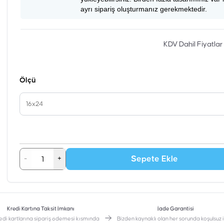
ayrı sipariş oluşturmanız gerekmektedir.
KDV Dahil Fiyatlar
Ölçü
16x24
Sepete Ekle
-
+
Kredi Kartına Taksit İmkanı
İade Garantisi
edi kartlarına sipariş ödemesi kısmında
Bizden kaynaklı olan her sorunda koşulsuz