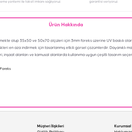
deme yöntemi ile taksit imkanı sağlıyoruz.
garantisi veriyoruz.
Ürün Hakkında
mekte olup 35x50 ve 50x70 ölçüleri için 3mm foreks üzerine UV baskılı olar
skleri en aza indirmek için tasarlanmış etkili görsel çözümlerdir. Dayanıklı m
eri, inşaat alanları ve kamusal alanlarda kullanıma uygun çeşitli tasarım seçe
 Foreks
Müşteri İlişkileri
Kurumsal