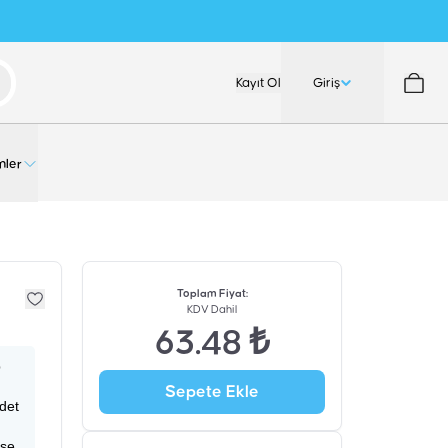
Kayıt Ol
Giriş
nler
Toplam Fiyat
:
KDV Dahil
63.48 ₺
p
Sepete Ekle
adet
ise