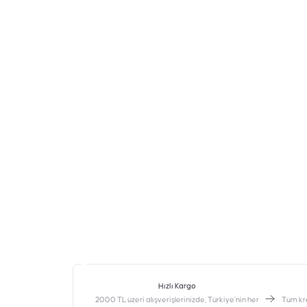
Hızlı Kargo
2000 TL üzeri alışverişlerinizde, Türkiye’nin her
‎Tüm kr