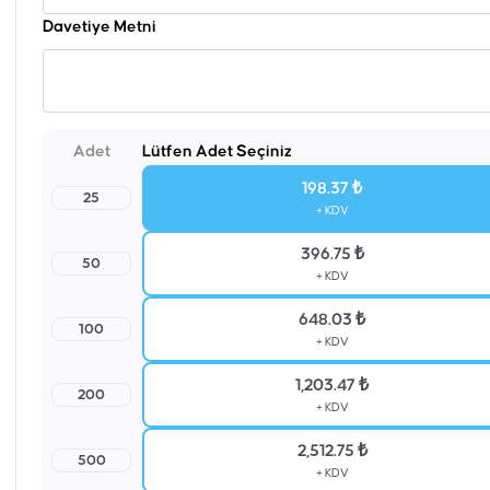
Davetiye Metni
Adet
Lütfen Adet Seçiniz
198.37 ₺
25
+ KDV
396.75 ₺
50
+ KDV
648.03 ₺
100
+ KDV
1,203.47 ₺
200
+ KDV
2,512.75 ₺
500
+ KDV