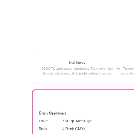
Hızlı Kargo
2000 TL üzeri alışverişlerinizde, Türkiye’nin her
‎Tüm kr
iline ücretsiz kargo ile kapıda teslim ediyoruz.
İyzico ö
Ürün Özellikleri
Kağıt
350 gr. Mat Kuşe
Renk
4 Renk CMYK