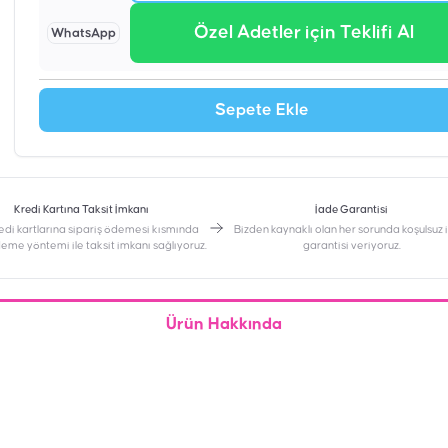
Özel Adetler için Teklifi Al
WhatsApp
Sepete Ekle
Kredi Kartına Taksit İmkanı
İade Garantisi
edi kartlarına sipariş ödemesi kısmında
Bizden kaynaklı olan her sorunda koşulsuz
deme yöntemi ile taksit imkanı sağlıyoruz.
garantisi veriyoruz.
Ürün Hakkında