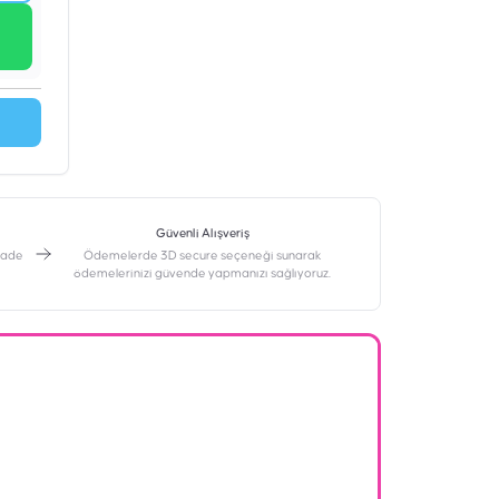
Güvenli Alışveriş
 iade
Ödemelerde 3D secure seçeneği sunarak
ödemelerinizi güvende yapmanızı sağlıyoruz.