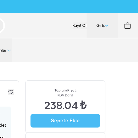
Kayıt Ol
Giriş
nler
Toplam Fiyat
:
KDV Dahil
238.04 ₺
p
Sepete Ekle
adet
ise