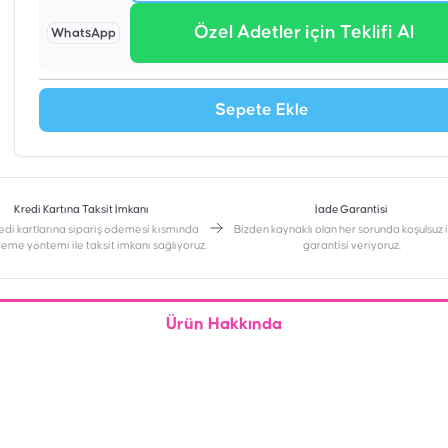
Özel Adetler için Teklifi Al
WhatsApp
Sepete Ekle
Kredi Kartına Taksit İmkanı
İade Garantisi
edi kartlarına sipariş ödemesi kısmında
Bizden kaynaklı olan her sorunda koşulsuz
deme yöntemi ile taksit imkanı sağlıyoruz.
garantisi veriyoruz.
Ürün Hakkında