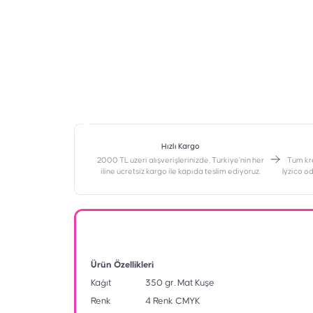
Hızlı Kargo
2000 TL üzeri alışverişlerinizde, Türkiye’nin her
‎Tüm kr
iline ücretsiz kargo ile kapıda teslim ediyoruz.
İyzico ö
Ürün Özellikleri
Kağıt
350 gr. Mat Kuşe
Renk
4 Renk CMYK