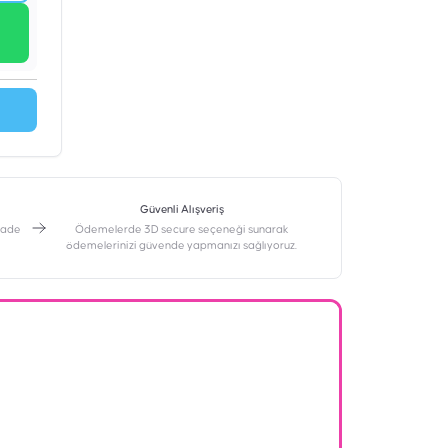
Güvenli Alışveriş
 iade
Ödemelerde 3D secure seçeneği sunarak
ödemelerinizi güvende yapmanızı sağlıyoruz.