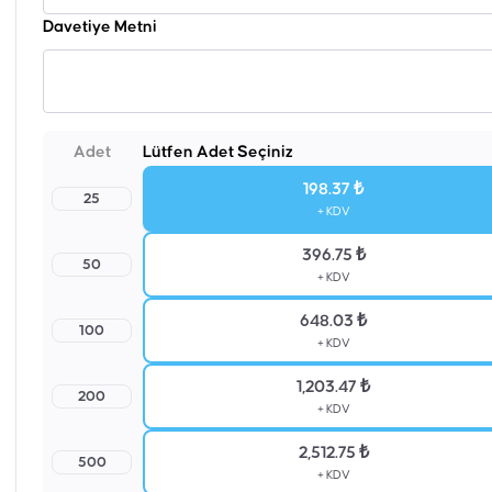
Davetiye Metni
Adet
Lütfen Adet Seçiniz
198.37 ₺
25
+ KDV
396.75 ₺
50
+ KDV
648.03 ₺
100
+ KDV
1,203.47 ₺
200
+ KDV
2,512.75 ₺
500
+ KDV