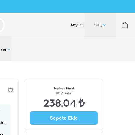
Kayıt Ol
Giriş
nler
Toplam Fiyat
:
KDV Dahil
238.04 ₺
p
Sepete Ekle
adet
ise