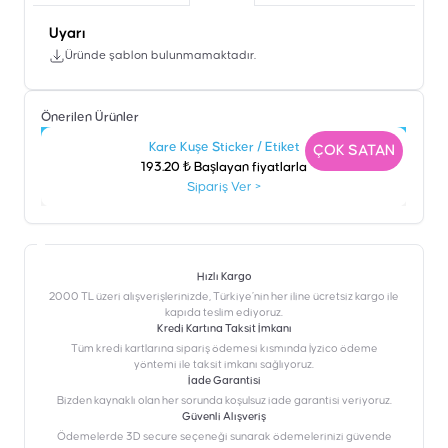
Uyarı
Üründe şablon bulunmamaktadır.
Önerilen Ürünler
Kare Kuşe Sticker / Etiket
N
ÇOK SATAN
193.20 ₺ Başlayan fiyatlarla
Sipariş Ver
>
Hızlı Kargo
2000 TL üzeri alışverişlerinizde, Türkiye’nin her iline ücretsiz kargo ile
kapıda teslim ediyoruz.
Kredi Kartına Taksit İmkanı
‎Tüm kredi kartlarına sipariş ödemesi kısmında İyzico ödeme
yöntemi ile taksit imkanı sağlıyoruz.
İade Garantisi
Bizden kaynaklı olan her sorunda koşulsuz iade garantisi veriyoruz.
Güvenli Alışveriş
Ödemelerde 3D secure seçeneği sunarak ödemelerinizi güvende