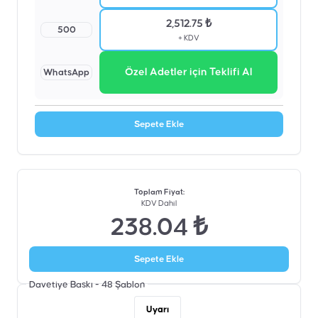
2,512.75 ₺
500
+ KDV
Özel Adetler için Teklifi Al
WhatsApp
Sepete Ekle
Toplam Fiyat
:
KDV Dahil
238.04 ₺
Sepete Ekle
Davetiye Baskı - 48
Şablon
Uyarı