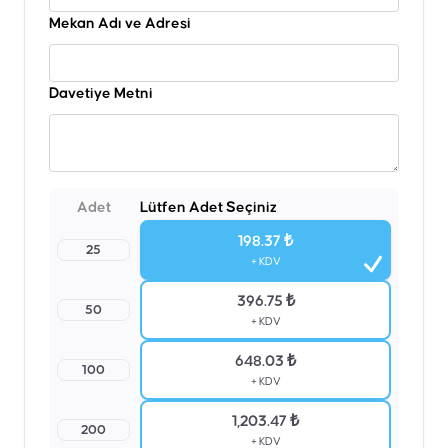
Mekan Adı ve Adresi
Davetiye Metni
Adet
Lütfen Adet Seçiniz
198.37 ₺
25
+ KDV
396.75 ₺
50
+ KDV
648.03 ₺
100
+ KDV
1,203.47 ₺
200
+ KDV