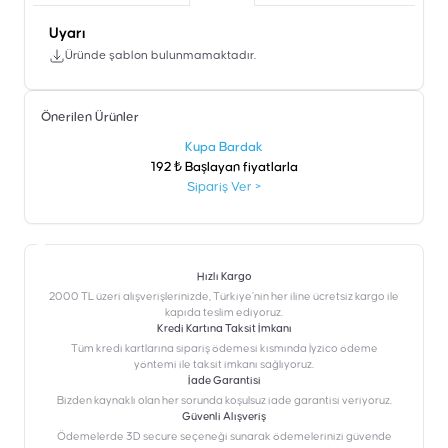
Uyarı
Üründe şablon bulunmamaktadır.
Önerilen Ürünler
şen
Kupa Bardak
192 ₺ Başlayan fiyatlarla
Sipariş Ver
>
Hızlı Kargo
2000 TL üzeri alışverişlerinizde, Türkiye’nin her iline ücretsiz kargo ile
kapıda teslim ediyoruz.
Kredi Kartına Taksit İmkanı
‎Tüm kredi kartlarına sipariş ödemesi kısmında İyzico ödeme
yöntemi ile taksit imkanı sağlıyoruz.
İade Garantisi
Bizden kaynaklı olan her sorunda koşulsuz iade garantisi veriyoruz.
Güvenli Alışveriş
Ödemelerde 3D secure seçeneği sunarak ödemelerinizi güvende