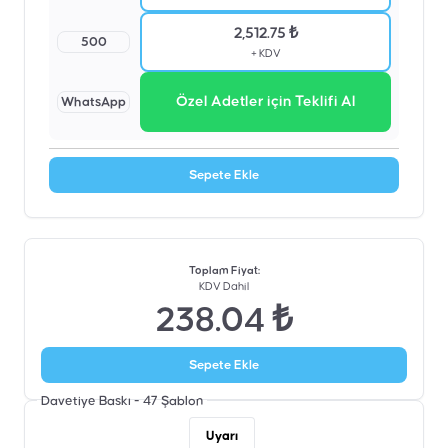
2,512.75 ₺
500
+ KDV
Özel Adetler için Teklifi Al
WhatsApp
Sepete Ekle
Toplam Fiyat
:
KDV Dahil
238.04 ₺
Sepete Ekle
Davetiye Baskı - 47
Şablon
Uyarı