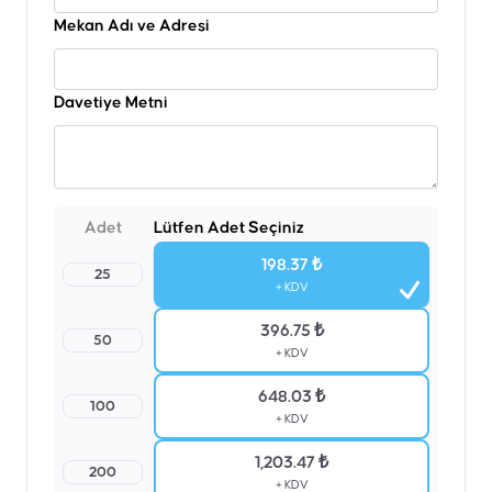
Mekan Adı ve Adresi
Davetiye Metni
Adet
Lütfen Adet Seçiniz
198.37 ₺
25
+ KDV
396.75 ₺
50
+ KDV
648.03 ₺
100
+ KDV
1,203.47 ₺
200
+ KDV