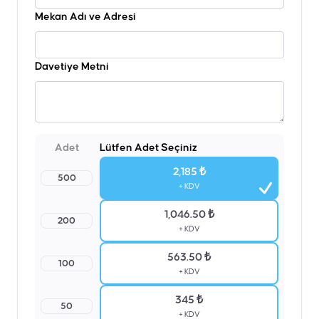
Mekan Adı ve Adresi
Davetiye Metni
Adet
Lütfen Adet Seçiniz
2,185 ₺
500
+ KDV
1,046.50 ₺
200
+ KDV
563.50 ₺
100
+ KDV
345 ₺
50
+ KDV