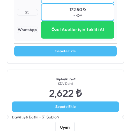
172.50 ₺
25
+ KDV
Özel Adetler için Teklifi Al
WhatsApp
Sepete Ekle
Toplam Fiyat
:
KDV Dahil
2,622 ₺
Sepete Ekle
Davetiye Baskı - 31
Şablon
Uyarı