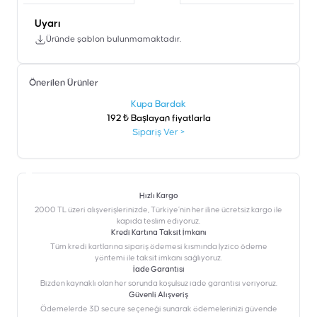
Uyarı
Üründe şablon bulunmamaktadır.
Önerilen Ürünler
şen
Kupa Bardak
192 ₺ Başlayan fiyatlarla
Sipariş Ver
>
Hızlı Kargo
2000 TL üzeri alışverişlerinizde, Türkiye’nin her iline ücretsiz kargo ile
kapıda teslim ediyoruz.
Kredi Kartına Taksit İmkanı
‎Tüm kredi kartlarına sipariş ödemesi kısmında İyzico ödeme
yöntemi ile taksit imkanı sağlıyoruz.
İade Garantisi
Bizden kaynaklı olan her sorunda koşulsuz iade garantisi veriyoruz.
Güvenli Alışveriş
Ödemelerde 3D secure seçeneği sunarak ödemelerinizi güvende