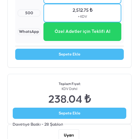
2,512.75 ₺
500
+ KDV
Özel Adetler için Teklifi Al
WhatsApp
Sepete Ekle
Toplam Fiyat
:
KDV Dahil
238.04 ₺
Sepete Ekle
Davetiye Baskı - 28
Şablon
Uyarı