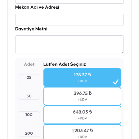
Mekan Adı ve Adresi
Davetiye Metni
Adet
Lütfen Adet Seçiniz
198.37 ₺
25
+ KDV
396.75 ₺
50
+ KDV
648.03 ₺
100
+ KDV
1,203.47 ₺
200
+ KDV