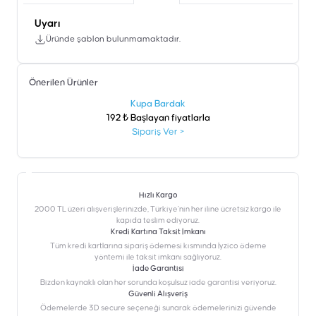
Uyarı
Üründe şablon bulunmamaktadır.
Önerilen Ürünler
şen
Kupa Bardak
192 ₺ Başlayan fiyatlarla
Sipariş Ver
>
Hızlı Kargo
2000 TL üzeri alışverişlerinizde, Türkiye’nin her iline ücretsiz kargo ile
kapıda teslim ediyoruz.
Kredi Kartına Taksit İmkanı
‎Tüm kredi kartlarına sipariş ödemesi kısmında İyzico ödeme
yöntemi ile taksit imkanı sağlıyoruz.
İade Garantisi
Bizden kaynaklı olan her sorunda koşulsuz iade garantisi veriyoruz.
Güvenli Alışveriş
Ödemelerde 3D secure seçeneği sunarak ödemelerinizi güvende