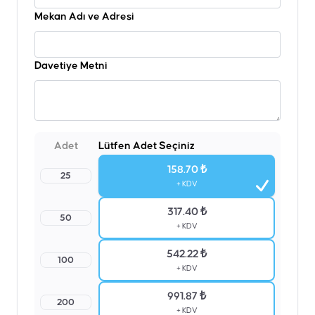
Mekan Adı ve Adresi
Davetiye Metni
Adet
Lütfen Adet Seçiniz
158.70 ₺
25
+ KDV
317.40 ₺
50
+ KDV
542.22 ₺
100
+ KDV
991.87 ₺
200
+ KDV