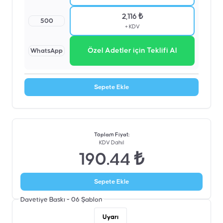
2,116 ₺
500
+ KDV
Özel Adetler için Teklifi Al
WhatsApp
Sepete Ekle
Toplam Fiyat
:
KDV Dahil
190.44 ₺
Sepete Ekle
Davetiye Baskı - 06
Şablon
Uyarı