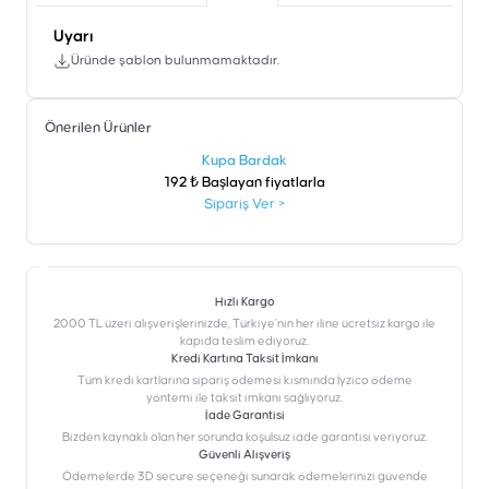
Uyarı
Üründe şablon bulunmamaktadır.
Önerilen Ürünler
şen
Kupa Bardak
192 ₺ Başlayan fiyatlarla
Sipariş Ver
>
Hızlı Kargo
2000 TL üzeri alışverişlerinizde, Türkiye’nin her iline ücretsiz kargo ile
kapıda teslim ediyoruz.
Kredi Kartına Taksit İmkanı
‎Tüm kredi kartlarına sipariş ödemesi kısmında İyzico ödeme
yöntemi ile taksit imkanı sağlıyoruz.
İade Garantisi
Bizden kaynaklı olan her sorunda koşulsuz iade garantisi veriyoruz.
Güvenli Alışveriş
Ödemelerde 3D secure seçeneği sunarak ödemelerinizi güvende