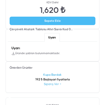
KDV Dahil
1,620 ₺
Sepete Ekle
Çerçeveli Atatürk Tablosu Altın Sarısı Kod 028
Şablon
Uyarı
Uyarı
Üründe şablon bulunmamaktadır.
Önerilen Ürünler
şen
Kupa Bardak
192 ₺ Başlayan fiyatlarla
Sipariş Ver
>