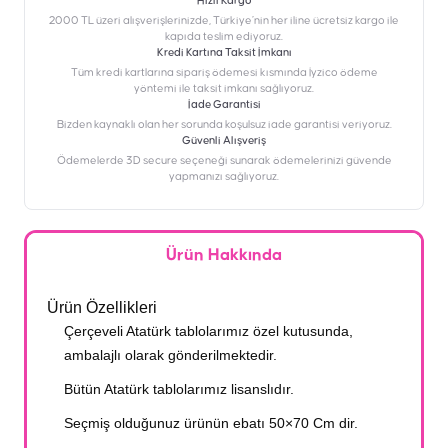
Hızlı Kargo
2000 TL üzeri alışverişlerinizde, Türkiye’nin her iline ücretsiz kargo ile
kapıda teslim ediyoruz.
Kredi Kartına Taksit İmkanı
‎Tüm kredi kartlarına sipariş ödemesi kısmında İyzico ödeme
yöntemi ile taksit imkanı sağlıyoruz.
İade Garantisi
Bizden kaynaklı olan her sorunda koşulsuz iade garantisi veriyoruz.
Güvenli Alışveriş
Ödemelerde 3D secure seçeneği sunarak ödemelerinizi güvende
yapmanızı sağlıyoruz.
Ürün Hakkında
Ürün Özellikleri
Çerçeveli Atatürk tablolarımız özel kutusunda,
ambalajlı olarak gönderilmektedir.
Bütün Atatürk tablolarımız lisanslıdır.
Seçmiş olduğunuz ürünün ebatı 50×70 Cm dir.