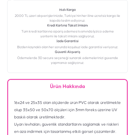
Hızlı Kargo
2000 TL üzeri alışverişlerinizde, Türkiye’nin her iline ücretsiz kargo ile
kapıda teslim ediyoruz.
Kredi Kartına Taksit İmkanı
‎Tüm kredi kartlarına sipariş ödemesi kısmında İyzico ödeme
yöntemi ile taksit imkanı sağlıyoruz.
İade Garantisi
Bizden kaynaklı olan her sorunda koşulsuz iade garantisi veriyoruz.
Güvenli Alışveriş
Ödemelerde 3D secure seçeneği sunarak ödemelerinizi güvende
yapmanızı sağlıyoruz.
Ürün Hakkında
16x24 ve 25x35 olan ölçülerde ürün PVC olarak üretilmekte
olup 35x50 ve 50x70 ölçüleri için 3mm foreks üzerine UV
baskılı olarak üretilmektedir.
Uyarı levhaları, güvenlik standartlarını sağlamak ve riskleri
en aza indirmek için tasarlanmış etkili görsel çözümlerdir.