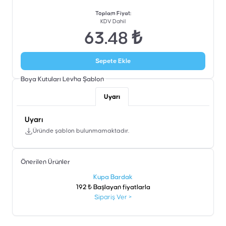
Toplam Fiyat
:
KDV Dahil
63.48 ₺
Sepete Ekle
Boya Kutuları Levha
Şablon
Uyarı
Uyarı
Üründe şablon bulunmamaktadır.
Önerilen Ürünler
şen
Kupa Bardak
192 ₺ Başlayan fiyatlarla
Sipariş Ver
>