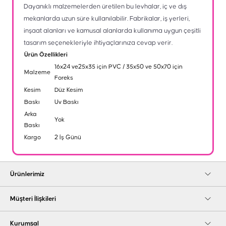
Dayanıklı malzemelerden üretilen bu levhalar, iç ve dış
mekanlarda uzun süre kullanılabilir. Fabrikalar, iş yerleri,
inşaat alanları ve kamusal alanlarda kullanıma uygun çeşitli
tasarım seçenekleriyle ihtiyaçlarınıza cevap verir.
Ürün Özellikleri
16x24 ve25x35 için PVC / 35x50 ve 50x70 için
Malzeme
Foreks
Kesim
Düz Kesim
Baskı
Uv Baskı
Arka
Yok
Baskı
Kargo
2 İş Günü
Ürünlerimiz
Müşteri İlişkileri
Kurumsal