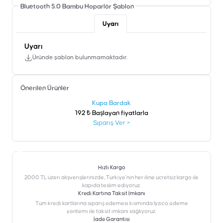
Bluetooth 5.0 Bambu Hoparlör
Şablon
Uyarı
Uyarı
Üründe şablon bulunmamaktadır.
Önerilen Ürünler
şen
Kupa Bardak
192 ₺ Başlayan fiyatlarla
Sipariş Ver
>
Hızlı Kargo
2000 TL üzeri alışverişlerinizde, Türkiye’nin her iline ücretsiz kargo ile
kapıda teslim ediyoruz.
Kredi Kartına Taksit İmkanı
‎Tüm kredi kartlarına sipariş ödemesi kısmında İyzico ödeme
yöntemi ile taksit imkanı sağlıyoruz.
İade Garantisi