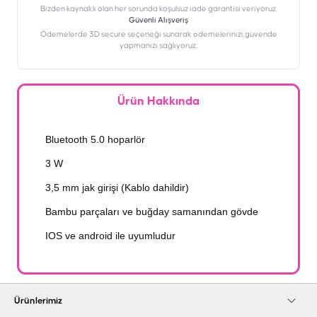
Bizden kaynaklı olan her sorunda koşulsuz iade garantisi veriyoruz.
Güvenli Alışveriş
Ödemelerde 3D secure seçeneği sunarak ödemelerinizi güvende
yapmanızı sağlıyoruz.
Ürün Hakkında
Bluetooth 5.0 hoparlör
3 W
3,5 mm jak girişi (Kablo dahildir)
Bambu parçaları ve buğday samanından gövde
IOS ve android ile uyumludur
Ürünlerimiz