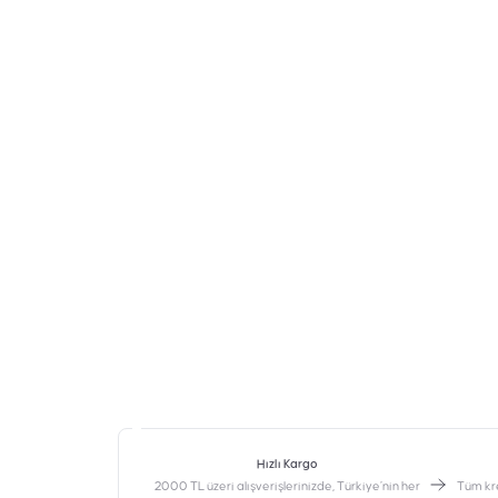
Hızlı Kargo
2000 TL üzeri alışverişlerinizde, Türkiye’nin her
‎Tüm kr