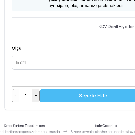
ayrı sipariş oluşturmanız gerekmektedir.
KDV Dahil Fiyatlar
Ölçü
16x24
Sepete Ekle
-
+
Kredi Kartına Taksit İmkanı
İade Garantisi
edi kartlarına sipariş ödemesi kısmında
Bizden kaynaklı olan her sorunda koşulsuz