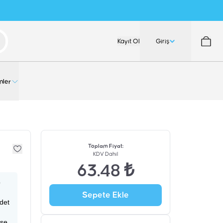
Kayıt Ol
Giriş
nler
Toplam Fiyat
:
KDV Dahil
63.48 ₺
p
Sepete Ekle
adet
ise