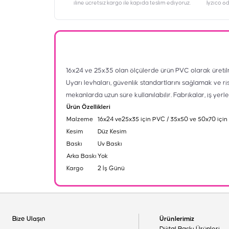
iline ücretsiz kargo ile kapıda teslim ediyoruz.
İyzico ö
16x24 ve 25x35 olan ölçülerde ürün PVC olarak üretil
Uyarı levhaları, güvenlik standartlarını sağlamak ve ri
mekanlarda uzun süre kullanılabilir. Fabrikalar, iş yerl
Ürün Özellikleri
Malzeme
16x24 ve25x35 için PVC / 35x50 ve 50x70 için
Kesim
Düz Kesim
Baskı
Uv Baskı
Arka Baskı
Yok
Kargo
2 İş Günü
Bize Ulaşın
Ürünlerimiz