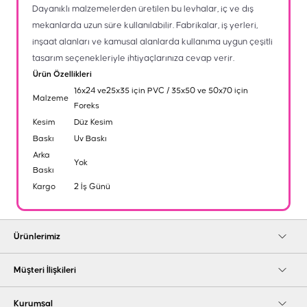
Dayanıklı malzemelerden üretilen bu levhalar, iç ve dış
mekanlarda uzun süre kullanılabilir. Fabrikalar, iş yerleri,
inşaat alanları ve kamusal alanlarda kullanıma uygun çeşitli
tasarım seçenekleriyle ihtiyaçlarınıza cevap verir.
Ürün Özellikleri
16x24 ve25x35 için PVC / 35x50 ve 50x70 için
Malzeme
Foreks
Kesim
Düz Kesim
Baskı
Uv Baskı
Arka
Yok
Baskı
Kargo
2 İş Günü
Ürünlerimiz
Müşteri İlişkileri
Kurumsal