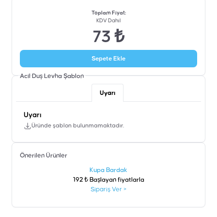
Toplam Fiyat
:
KDV Dahil
73 ₺
Sepete Ekle
Acil Duş Levha
Şablon
Uyarı
Uyarı
Üründe şablon bulunmamaktadır.
Önerilen Ürünler
şen
Kupa Bardak
192 ₺ Başlayan fiyatlarla
Sipariş Ver
>