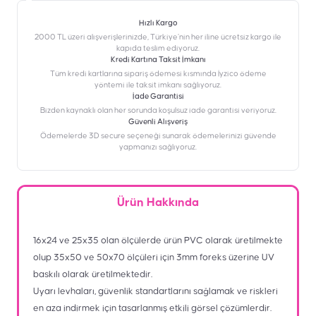
Hızlı Kargo
2000 TL üzeri alışverişlerinizde, Türkiye’nin her iline ücretsiz kargo ile
kapıda teslim ediyoruz.
Kredi Kartına Taksit İmkanı
‎Tüm kredi kartlarına sipariş ödemesi kısmında İyzico ödeme
yöntemi ile taksit imkanı sağlıyoruz.
İade Garantisi
Bizden kaynaklı olan her sorunda koşulsuz iade garantisi veriyoruz.
Güvenli Alışveriş
Ödemelerde 3D secure seçeneği sunarak ödemelerinizi güvende
yapmanızı sağlıyoruz.
Ürün Hakkında
16x24 ve 25x35 olan ölçülerde ürün PVC olarak üretilmekte
olup 35x50 ve 50x70 ölçüleri için 3mm foreks üzerine UV
baskılı olarak üretilmektedir.
Uyarı levhaları, güvenlik standartlarını sağlamak ve riskleri
en aza indirmek için tasarlanmış etkili görsel çözümlerdir.