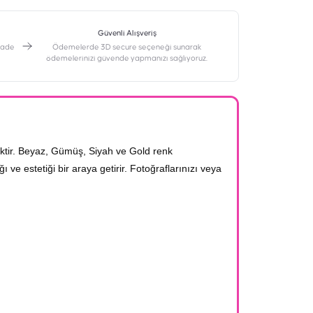
Güvenli Alışveriş
 iade
Ödemelerde 3D secure seçeneği sunarak
ödemelerinizi güvende yapmanızı sağlıyoruz.
ektir. Beyaz, Gümüş, Siyah ve Gold renk
 ve estetiği bir araya getirir. Fotoğraflarınızı veya