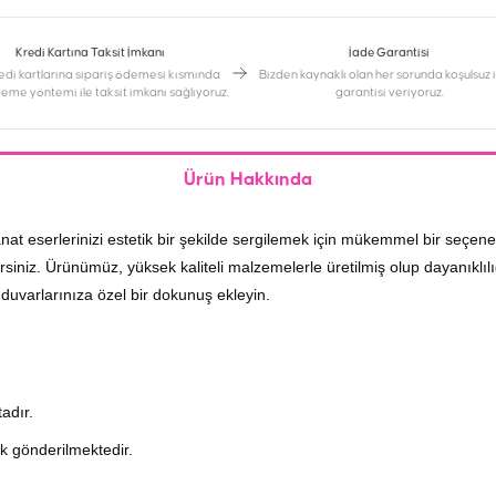
Kredi Kartına Taksit İmkanı
İade Garantisi
edi kartlarına sipariş ödemesi kısmında
Bizden kaynaklı olan her sorunda koşulsuz
deme yöntemi ile taksit imkanı sağlıyoruz.
garantisi veriyoruz.
Ürün Hakkında
at eserlerinizi estetik bir şekilde sergilemek için mükemmel bir seçen
rsiniz. Ürünümüz, yüksek kaliteli malzemelerle üretilmiş olup dayanıklılığı
 duvarlarınıza özel bir dokunuş ekleyin.
adır.
k gönderilmektedir.