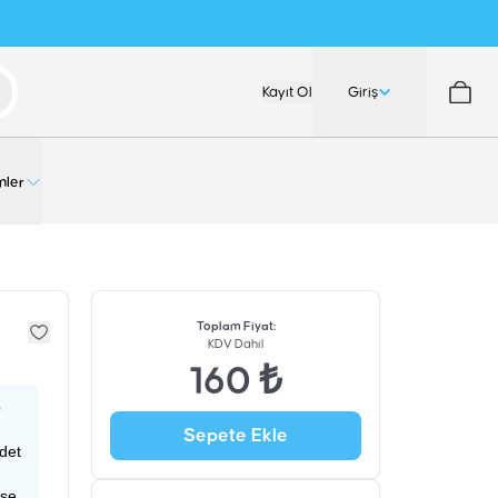
Kayıt Ol
Giriş
nler
Toplam Fiyat
:
KDV Dahil
160 ₺
p
Sepete Ekle
adet
ise