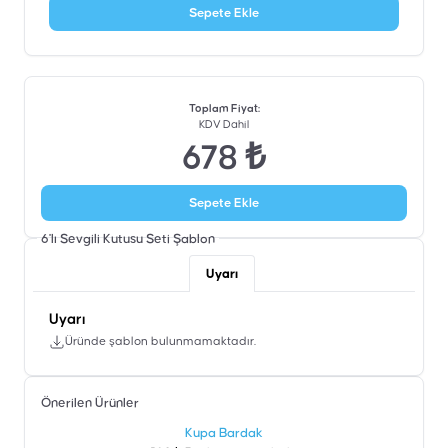
Sepete Ekle
Toplam Fiyat
:
KDV Dahil
678 ₺
Sepete Ekle
6'lı Sevgili Kutusu Seti
Şablon
Uyarı
Uyarı
Üründe şablon bulunmamaktadır.
Önerilen Ürünler
şen
Kupa Bardak