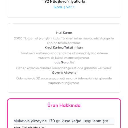
192 ₺ Başlayan fiyatlarla
Sipariş Ver
>
Hızlı Kargo
2000 TL üzeri alışverişlerinizde, Türkiye’nin her iline ücretsiz kargo ile
kapıda teslim ediyoruz.
Kredi Kartına Taksit İmkanı
‎Tüm kredi kartlarına sipariş ödemesi kısmında İyzico ödeme
yöntemi ile taksit imkanı sağlıyoruz.
İade Garantisi
Bizden kaynaklı olan her sorunda koşulsuz iade garantisi veriyoruz.
Güvenli Alışveriş
Ödemelerde 3D secure seçeneği sunarak ödemelerinizi güvende
yapmanızı sağlıyoruz.
Ürün Hakkında
Mukavva yüzeyine 170 gr. kuşe kağıdı uygulanmıştır.