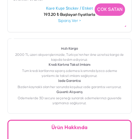
Kare Kuşe Sticker / Etiket
N
ÇOK SATAN
193.20 ₺ Başlayan fiyatlarla
Sipariş Ver
>
Hızlı Kargo
2000 TL üzeri alışverişlerinizde, Türkiye’nin her iline ücretsiz kargo ile
kapıda teslim ediyoruz.
Kredi Kartına Taksit İmkanı
‎Tüm kredi kartlarına sipariş ödemesi kısmında İyzico ödeme
yöntemi ile taksit imkanı sağlıyoruz.
İade Garantisi
Bizden kaynaklı olan her sorunda koşulsuz iade garantisi veriyoruz.
Güvenli Alışveriş
Ödemelerde 3D secure seçeneği sunarak ödemelerinizi güvende
yapmanızı sağlıyoruz.
Ürün Hakkında