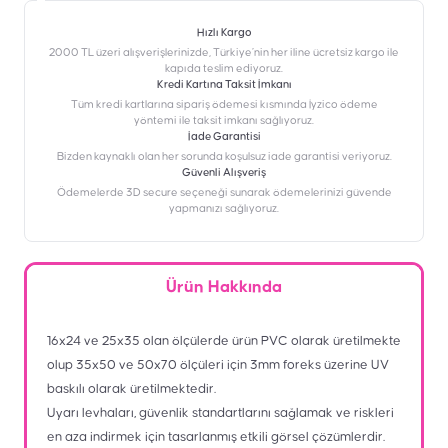
Hızlı Kargo
2000 TL üzeri alışverişlerinizde, Türkiye’nin her iline ücretsiz kargo ile
kapıda teslim ediyoruz.
Kredi Kartına Taksit İmkanı
‎Tüm kredi kartlarına sipariş ödemesi kısmında İyzico ödeme
yöntemi ile taksit imkanı sağlıyoruz.
İade Garantisi
Bizden kaynaklı olan her sorunda koşulsuz iade garantisi veriyoruz.
Güvenli Alışveriş
Ödemelerde 3D secure seçeneği sunarak ödemelerinizi güvende
yapmanızı sağlıyoruz.
Ürün Hakkında
16x24 ve 25x35 olan ölçülerde ürün PVC olarak üretilmekte
olup 35x50 ve 50x70 ölçüleri için 3mm foreks üzerine UV
baskılı olarak üretilmektedir.
Uyarı levhaları, güvenlik standartlarını sağlamak ve riskleri
en aza indirmek için tasarlanmış etkili görsel çözümlerdir.