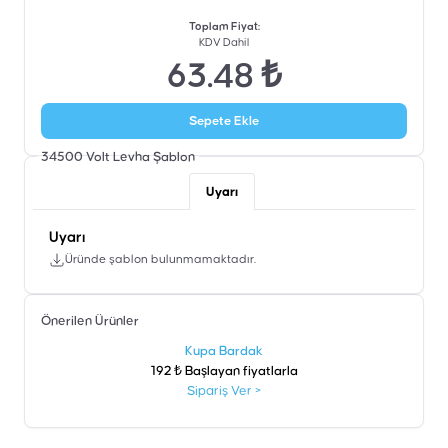
Toplam Fiyat
:
KDV Dahil
63.48 ₺
Sepete Ekle
34500 Volt Levha
Şablon
Uyarı
Uyarı
Üründe şablon bulunmamaktadır.
Önerilen Ürünler
şen
Kupa Bardak
192 ₺ Başlayan fiyatlarla
Sipariş Ver
>