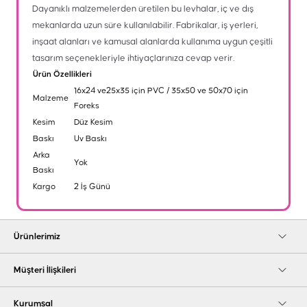
Dayanıklı malzemelerden üretilen bu levhalar, iç ve dış
mekanlarda uzun süre kullanılabilir. Fabrikalar, iş yerleri,
inşaat alanları ve kamusal alanlarda kullanıma uygun çeşitli
tasarım seçenekleriyle ihtiyaçlarınıza cevap verir.
Ürün Özellikleri
16x24 ve25x35 için PVC / 35x50 ve 50x70 için
Malzeme
Foreks
Kesim
Düz Kesim
Baskı
Uv Baskı
Arka
Yok
Baskı
Kargo
2 İş Günü
Ürünlerimiz
Müşteri İlişkileri
Kurumsal